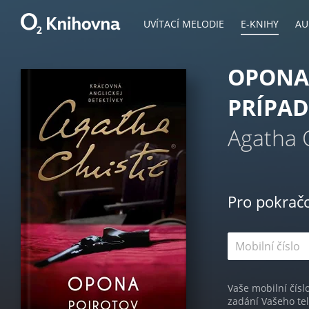
UVÍTACÍ MELODIE
E-KNIHY
AU
OPONA
PRÍPAD
Agatha C
Pro pokrač
Vaše mobilní čísl
zadání Vašeho te