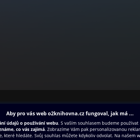
ovna
Další zábava
Oneplay
Oneplay Originály
Sport