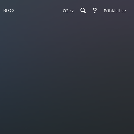
BLOG
O2.cz
Přihlásit se