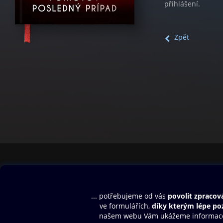
přihlášení.
Zpět
Obsah ke stažení
Moje O2 Knih
Uvítací melodie
Přihlásit se
Aplikace a hry
E-knihy
Dárkový poukaz
SMS/MMS Info
Audioknihy
Nápověda
Blog