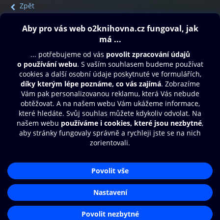
Zpět
Obsah ke stažení
Moje O2 Knihovna
Další zábava
© O2 Czech Republic a.s.
Nákupní řád
Přístupnost
Aplikace O2 Knihovna
Zásady zpracování osobních údajů
Čti a poslouchej své e-knihy a
Cookies
audioknihy rychleji a pohodlněji.
Nastavení cookies