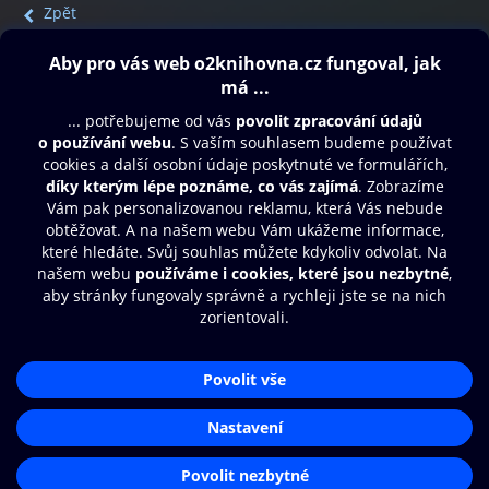
Zpět
Obsah ke stažení
Moje O2 Knihovna
Další zábava
© O2 Czech Republic a.s.
Nákupní řád
Přístupnost
Aplikace O2 Knihovna
Zásady zpracování osobních údajů
Čti a poslouchej své e-knihy a
Cookies
audioknihy rychleji a pohodlněji.
Nastavení cookies