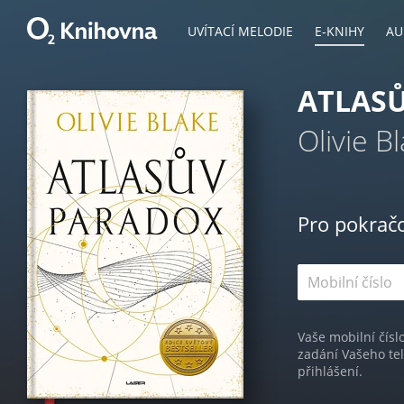
UVÍTACÍ MELODIE
E-KNIHY
AU
ATLAS
Olivie B
Pro pokrač
Vaše mobilní čísl
zadání Vašeho te
přihlášení.