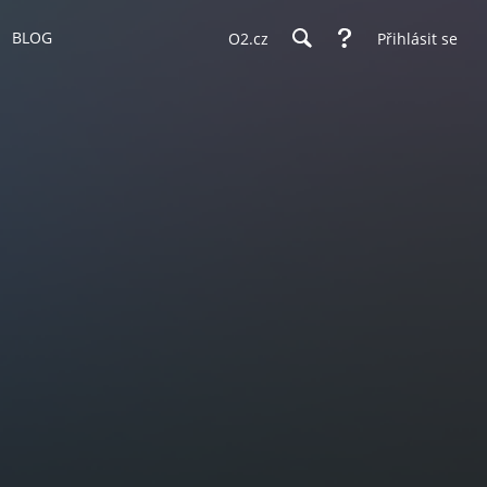
BLOG
O2.cz
Přihlásit se