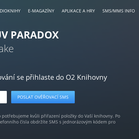
DIOKNIHY
E-MAGAZÍNY
APLIKACE A HRY
SMS/MMS INFO
ŮV PARADOX
lake
ování se přihlaste do O2 Knihovny
o potřebujeme kvůli přiřazení položky do Vaší knihovny. Po
lefonního čísla obdržíte SMS s jednorázovým kódem pro