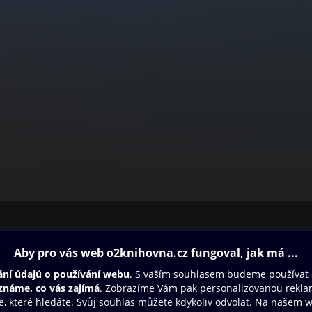
ovna
Další zábava
Oneplay
Oneplay Originály
Sport