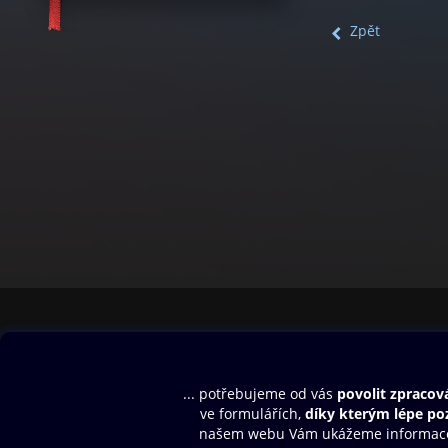
Zpět
Obsah ke stažení
Moje O2 Knih
Uvítací melodie
Přihlásit se
Aplikace a hry
E-knihy
Dárkový poukaz
SMS/MMS Info
Audioknihy
Nápověda
Blog