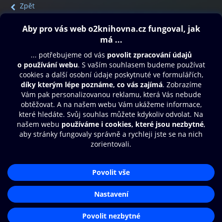
Zpět
Obsah ke stažení
Moje O2 Knihovna
Další zábava
© O2 Czech Republic a.s.
Nákupní řád
Přístupnost
Aplikace O2 Knihovna
Zásady zpracování osobních údajů
Čti a poslouchej své e-knihy a
Cookies
audioknihy rychleji a pohodlněji.
Nastavení cookies