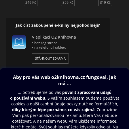
249 Kč
359 Kč
319 Kč
Jak číst zakoupené e-knihy nejpohodlněji?
V aplikaci O2 Knihovna
• bez registrace
• na telefonu i tabletu
STÁHNOUT ZDARMA
Obsah ke stažení
Moje O2 Knihovna
Další zábava