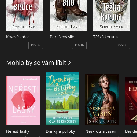
Krvavé srdce
Porušený slib
Těžká koruna
319 Kč
319 Kč
399 Kč
Mohlo by se vám líbit
Neřesti lásky
Drinky a polibky
Nezkrotná vášeň
Bez d