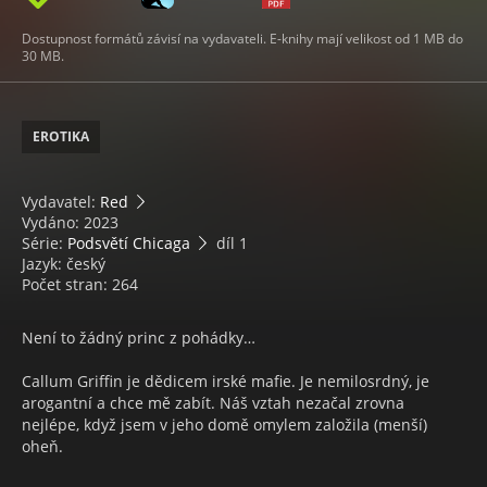
Dostupnost formátů závisí na vydavateli. E-knihy mají velikost od 1 MB do
30 MB.
EROTIKA
Vydavatel:
Red
Vydáno: 2023
Série:
Podsvětí Chicaga
díl 1
Jazyk: český
Počet stran: 264
Není to žádný princ z pohádky…
Callum Griffin je dědicem irské mafie. Je nemilosrdný, je
arogantní a chce mě zabít. Náš vztah nezačal zrovna
nejlépe, když jsem v jeho domě omylem založila (menší)
oheň.