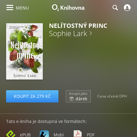
MENU
NELÍTOSTNÝ PRINC
Sophie Lark
Koupit jako
KOUPIT ZA 279 KČ
Cena včetně DPH
dárek
Tato e-kniha je dostupná ve formátech:
ePUB
Mobi
PDF