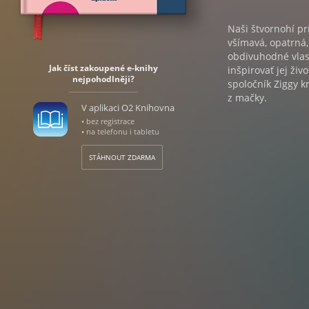
Naši štvornohí pr
všímavá, opatrná,
obdivuhodné vlast
Jak číst zakoupené e-knihy
inšpirovať jej ži
nejpohodlněji?
spoločník Ziggy k
z mačky.
V aplikaci O2 Knihovna
• bez registrace
• na telefonu i tabletu
STÁHNOUT ZDARMA