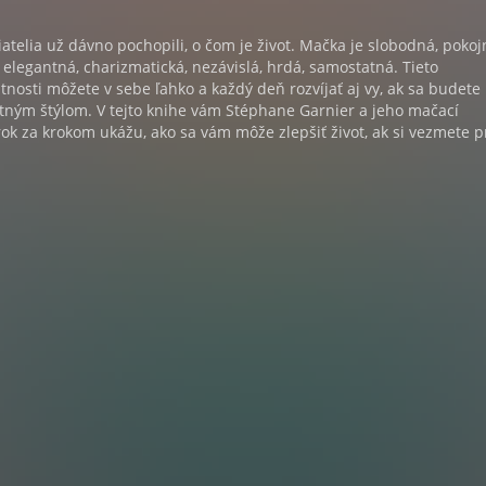
iatelia už dávno pochopili, o čom je život. Mačka je slobodná, pokoj
 elegantná, charizmatická, nezávislá, hrdá, samostatná. Tieto
nosti môžete v sebe ľahko a každý deň rozvíjať aj vy, ak sa budete
votným štýlom. V tejto knihe vám Stéphane Garnier a jeho mačací
rok za krokom ukážu, ako sa vám môže zlepšiť život, ak si vezmete p