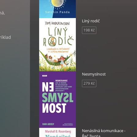
ná,
Líný rodič
198 Kč
ríklad
Nesmyslnost
279 Kč
Nenásilná komunikace -
Řeč života