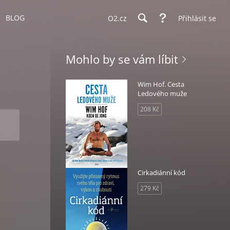
BLOG
O2.cz
Přihlásit se
Mohlo by se vám líbit
Wim Hof. Cesta
Ledového muže
208 Kč
Cirkadiánní kód
279 Kč