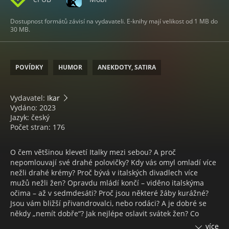
Dostupnost formátů závisí na vydavateli. E-knihy mají velikost od 1 MB do
30 MB.
POVÍDKY
HUMOR
ANEKDOTY, SATIRA
Vydavatel:
Ikar
Vydáno: 2023
Jazyk: český
Počet stran: 176
O čem většinou klevetí Italky mezi sebou? A proč
nepomlouvají své drahé polovičky? Kdy vás omyl omladí více
nežli drahé krémy? Proč bývá v italských divadlech více
mužů nežli žen? Opravdu mládí končí – viděno italskýma
očima – až v sedmdesáti? Proč jsou některé žáby kurážné?
Jsou vám bližší přivandrovalci, nebo rodáci? A je dobré se
někdy „nemít dobře“? Jak nejlépe oslavit svátek žen? Co
pomáhá na občasný maglajz v našich hlavách? Proč nám
více