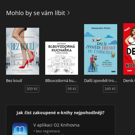
hudba šedesátek může zachránit život? Co se stane, když
jdou ruce jinam nežli hlava? Proč italští muži zbožňují
Mohlo by se vám líbit
lékořici – a léčí lékořicí i lásku? A jaké je tajemství půvabu
fešných italských vdov? To vše zjistíte v úsměvných
příhodách z italského podhůří a jako bonus vám dá autorka
nahlédnout i pod pokličku svých vyhlášených receptů –
včetně několika tipů na zaručené půlnoční vyprošťováky.
Bez koulí
Blbuvzdorná kuchařka
Další zpovědi trosky po čtyřicítce
309 Kč
99 Kč
349 Kč
Jak číst zakoupené e-knihy nejpohodlněji?
V aplikaci O2 Knihovna
• bez registrace