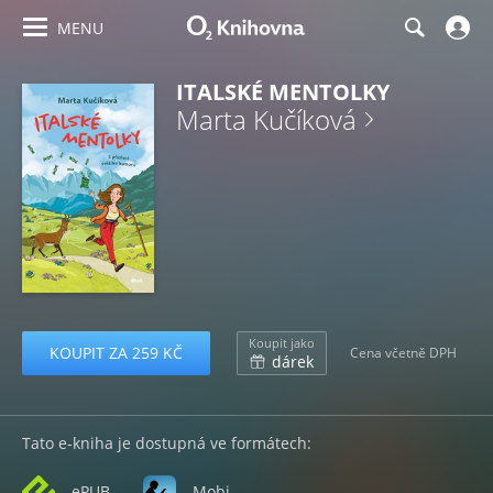
MENU
ITALSKÉ MENTOLKY
Marta Kučíková
Koupit jako
KOUPIT ZA 259 KČ
Cena včetně DPH
dárek
Tato e-kniha je dostupná ve formátech:
ePUB
Mobi