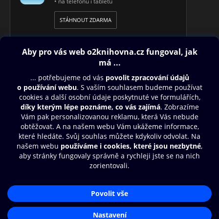
• na telefonu i tabletu
STÁHNOUT ZDARMA
Obsah ke stažení
Moje O2 Knihovna
Další zábava
© O2 Czech Republic a.s.
Nákupní řád
Přístupnost
Aplikace O2 Knihovna
Zásady zpracování osobních údajů
Čti a poslouchej své e-knihy a
Cookies