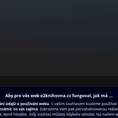
ovna
Další zábava
Oneplay
Oneplay Originály
Sport