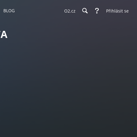
BLOG
O2.cz
Přihlásit se
TA