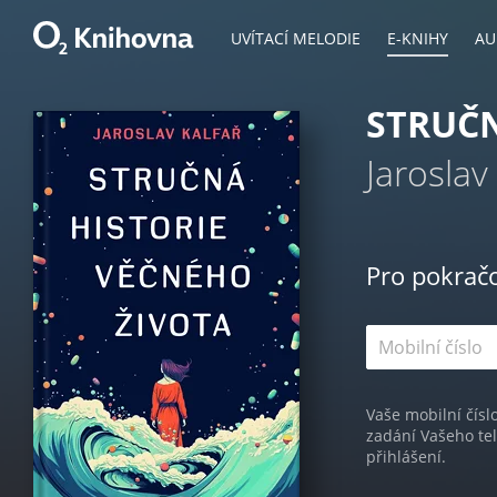
UVÍTACÍ MELODIE
E-KNIHY
AU
STRUČN
Jaroslav
Pro pokrač
Vaše mobilní čísl
zadání Vašeho te
přihlášení.