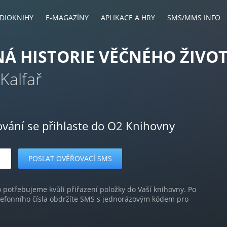
DIOKNIHY
E-MAGAZÍNY
APLIKACE A HRY
SMS/MMS INFO
Á HISTORIE VĚČNÉHO ŽIVO
 Kalfař
ování se přihlaste do O2 Knihovny
o potřebujeme kvůli přiřazení položky do Vaší knihovny. Po
lefonního čísla obdržíte SMS s jednorázovým kódem pro