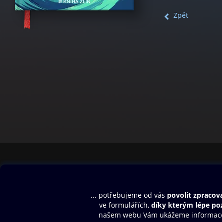
Zpět
Obsah ke stažení
Moje O2 Knih
Uvítací melodie
Přihlásit se
Aplikace a hry
E-knihy
Dárkový poukaz
SMS/MMS Info
Audioknihy
Nápověda
Blog