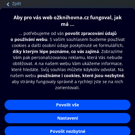
Zpět
Obsah ke stažení
Moje O2 Knihovna
Další zábava
© O2 Czech Republic a.s.
Nákupní řád
Přístupnost
Aplikace O2 Knihovna
Zásady zpracování osobních údajů
Čti a poslouchej své e-knihy a
Cookies
audioknihy rychleji a pohodlněji.
Nastavení cookies