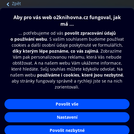
Zpět
Obsah ke stažení
Moje O2 Knihovna
Další zábava
© O2 Czech Republic a.s.
Nákupní řád
Přístupnost
Aplikace O2 Knihovna
Zásady zpracování osobních údajů
Čti a poslouchej své e-knihy a
Cookies
audioknihy rychleji a pohodlněji.
Nastavení cookies