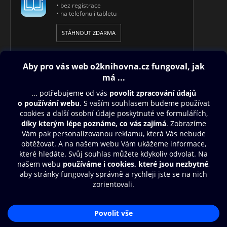
• bez registrace
• na telefonu i tabletu
STÁHNOUT ZDARMA
Obsah ke stažení
Moje O2 Knihovna
Další zábava
© O2 Czech Republic a.s.
Nákupní řád
Přístupnost
Aplikace O2 Knihovna
Zásady zpracování osobních údajů