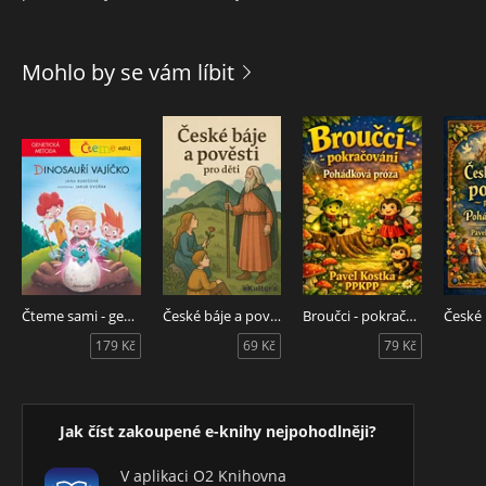
Mohlo by se vám líbit
Čteme sami - genetická metoda - Dinosauří vajíčko
České báje a pověsti pro děti
Broučci - pokračování
179 Kč
69 Kč
79 Kč
Jak číst zakoupené e-knihy nejpohodlněji?
V aplikaci O2 Knihovna