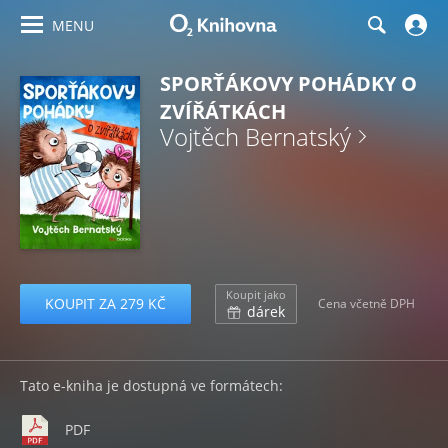
MENU
SPORŤÁKOVY POHÁDKY O
ZVÍŘÁTKÁCH
Vojtěch Bernatský
Koupit jako
KOUPIT ZA 279 KČ
Cena včetně DPH
dárek
Tato e-kniha je dostupná ve formátech:
PDF