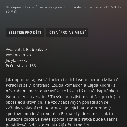
Dostupnost formátů závisí na vydavateli. E-knihy mají velikost od 1 MB do
30 MB.
BELETRIE PRO DĚTI
ČTENÍ PRO NEJMENŠÍ
Vydavatel:
Bizbooks
Vydáno: 2023
Jazyk: český
Počet stran: 168
Jak dopadne ragbyová kariéra tvrdohlavého berana Milana?
Poradí si želví bratranci Louda Pomalson a Cajda Klidník s
nástrahami maratonu? Může se liška Eliška stát kapitánkou
týmu tuleních akvabel? To všechno zjistíte v občas potrhlých,
občas edukativních, ale vždy zábavných pohádkách se
zvířátky v hlavní roli. A protože je jejich autorem známý
sportovní moderátor Vojtěch Bernatský, dozvíte se, jak to
skutečně chodí ve světě sportu. Tohle zkrátka bude úžasná
pohádková jízda, kterou si užijí děti i rodiče!