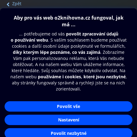
Zpět
Obsah ke stažení
Moje O2 Knihovna
Další zábava
© O2 Czech Republic a.s.
Nákupní řád
Přístupnost
Aplikace O2 Knihovna
Zásady zpracování osobních údajů
Čti a poslouchej své e-knihy a
Cookies
audioknihy rychleji a pohodlněji.
Nastavení cookies