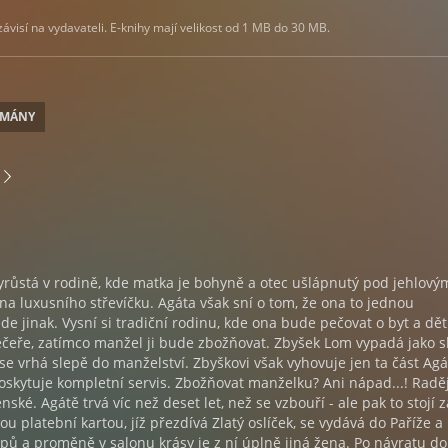
visí na vydavateli. E-knihy mají velikost od 1 MB do 30 MB.
OMÁNY
yrůstá v rodině, kde matka je bohyně a otec ušlápnutý pod jehlový
 luxusního střevíčku. Agáta však sní o tom, že ona to jednou
de jinak. Vysní si tradiční rodinu, kde ona bude pečovat o byt a dět
ečeře, zatímco manžel ji bude zbožňovat. Zbyšek Lom vypadá jako s
se vrhá slepě do manželství. Zbyškovi však vyhovuje jen ta část Agá
oskytuje kompletní servis. Zbožňovat manželku? Ani nápad...! Raděj
ské. Agátě trvá víc než deset let, než se vzbouří - ale pak to stojí z
u platební kartou, jíž přezdívá Zlatý oslíček, se vydává do Paříže a
pů a proměně v salonu krásy je z ní úplně jiná žena. Po návratu 