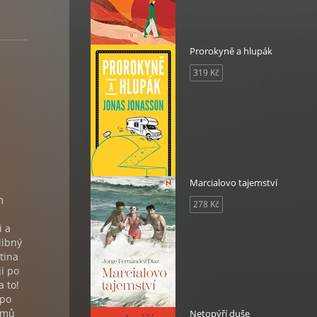
Prorokyně a hlupák
319 Kč
Marcialovo tajemství
m
278 Kč
i a
libný
tina
i po
a to!
 po
domů
Netopýří duše