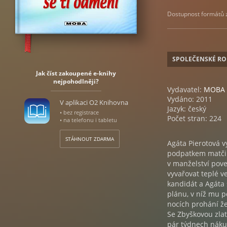
Dostupnost formátů zá
SPOLEČENSKÉ R
Jak číst zakoupené e-knihy
nejpohodlněji?
Vydavatel:
MOBA
Vydáno: 2011
V aplikaci O2 Knihovna
Jazyk: český
• bez registrace
Počet stran: 224
• na telefonu i tabletu
STÁHNOUT ZDARMA
Agáta Pierotová v
podpatkem matčina
v manželství pove
vyvařovat teplé v
kandidát a Agáta 
plánu, v níž mu p
nocích prohání žen
Se Zbyškovou zlato
pár týdnech náku