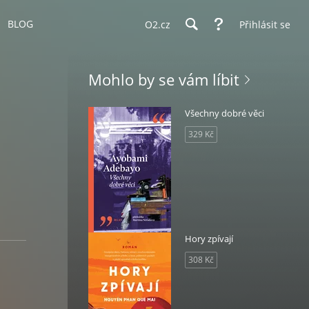
BLOG
O2.cz
Přihlásit se
Mohlo by se vám líbit
Všechny dobré věci
329 Kč
Hory zpívají
308 Kč