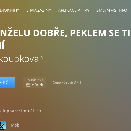
DIOKNIHY
E-MAGAZÍNY
APLIKACE A HRY
SMS/MMS INFO
NŽELU DOBŘE, PEKLEM SE TI
Í
akoubková
Koupit jako
9 KČ
Cena včetně DPH
dárek
ostupná ve formátech:
Mobi