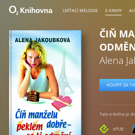
UVÍTACÍ MELODIE
E-KNIHY
AU
ČIŇ MA
ODMĚN
Alena J
KOUPIT ZA 19
Tato e-kniha je d
ePUB