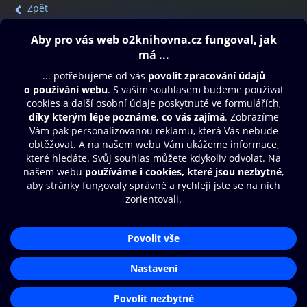
Zpět
Obsah ke stažení
Moje O2 Knihovna
Další zábava
© O2 Czech Republic a.s.
Nákupní řád
Přístupnost
Aplikace O2 Knihovna
Zásady zpracování osobních údajů
Čti a poslouchej své e-knihy a
Cookies
audioknihy rychleji a pohodlněji.
Nastavení cookies