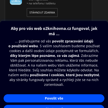
• na telefonu i tabletu
STÁHNOUT ZDARMA
Obsah ke stažení
Moje O2 Knihovna
Další zábava
© O2 Czech Republic a.s.
Nákupní řád
Přístupnost
Aplikace O2 Knihovna
Zásady zpracování osobních údajů