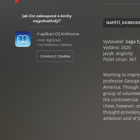
Jak číst zakoupené e-knihy
nejpohodlněji?
NAPĚTÍ, DOBROD
V aplikaci O2 Knihovna
• bez registrace
Vydavatel:
Saga 
• na telefonu i tabletu
Vydáno: 2020
Jazyk: anglický
STÁHNOUT ZDARMA
Počet stran: 367
Wanting to impres
professor George 
America. Though t
group of voluntee
the controversial
chew, however, as
thought-provoking
ambition and of b