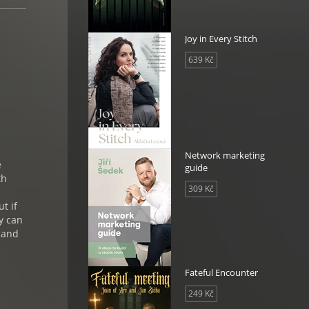
Joy in Every Stitch
639 Kč
Network marketing
e
guide
th
309 Kč
t if
ey can
g and
Fateful Encounter
249 Kč