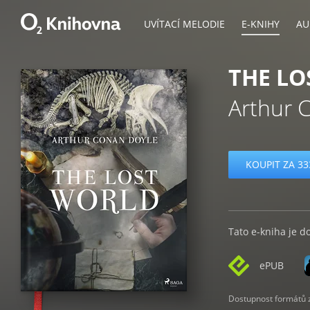
UVÍTACÍ MELODIE
E-KNIHY
AU
THE L
Arthur 
KOUPIT ZA 33
Tato e-kniha je d
ePUB
Dostupnost formátů zá