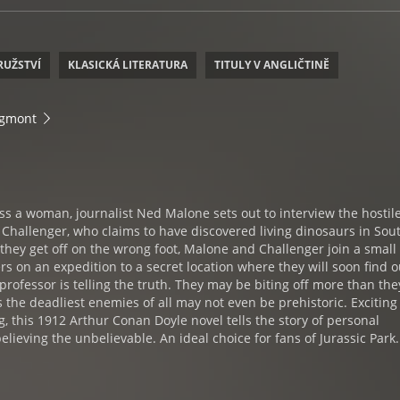
RUŽSTVÍ
KLASICKÁ LITERATURA
TITULY V ANGLIČTINĚ
Egmont
s a woman, journalist Ned Malone sets out to interview the hostil
Challenger, who claims to have discovered living dinosaurs in Sou
hey get off on the wrong foot, Malone and Challenger join a small
rs on an expedition to a secret location where they will soon find ou
 professor is telling the truth. They may be biting off more than th
 the deadliest enemies of all may not even be prehistoric. Excitin
, this 1912 Arthur Conan Doyle novel tells the story of personal
elieving the unbelievable. An ideal choice for fans of Jurassic Park.