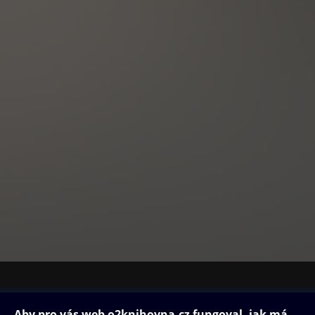
ovna
Další zábava