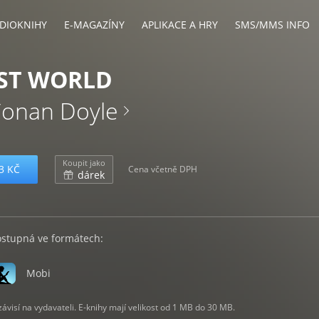
DIOKNIHY
E-MAGAZÍNY
APLIKACE A HRY
SMS/MMS INFO
OST WORLD
Conan Doyle
Koupit jako
3 KČ
Cena včetně DPH
dárek
ostupná ve formátech:
Mobi
visí na vydavateli. E-knihy mají velikost od 1 MB do 30 MB.