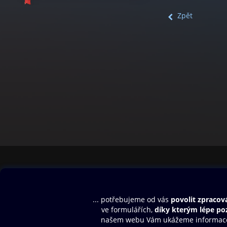
Zpět
Obsah ke stažení
Moje O2 Knih
Uvítací melodie
Přihlásit se
Aplikace a hry
E-knihy
Dárkový poukaz
SMS/MMS Info
Audioknihy
Nápověda
Blog