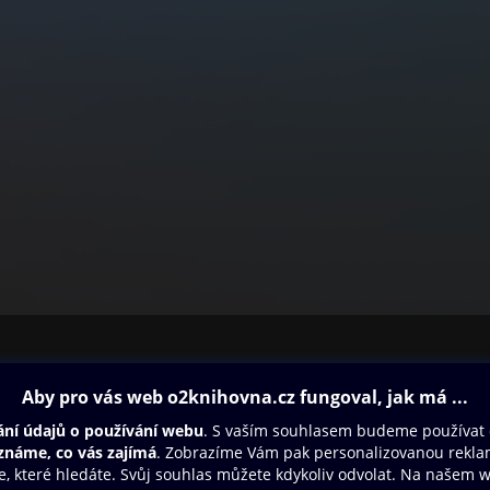
ovna
Další zábava
Oneplay
Oneplay Originály
Sport