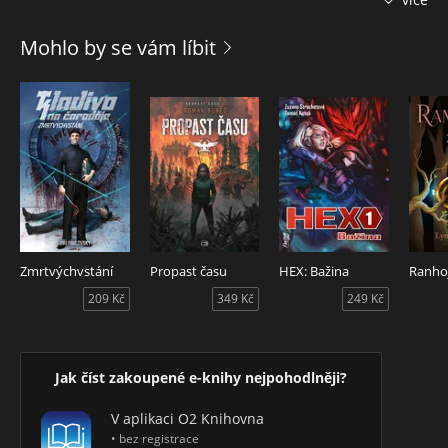
užívá si života plnými doušky. Když narazí na chlapce, který
nosí smůlu, svolnou šenkýřku, zákeřnou čarodějku a město
Mohlo by se vám líbit
obklíčené trolly, bere to jako výzvu. Příliš pozdě si uvědomí,
že nejde jen o bitvu mezi dvěma bohy a podivnou shodu
okolností.
Zmrtvýchvstání
Propast času
HEX: Bažina
209 Kč
349 Kč
249 Kč
Jak číst zakoupené e-knihy nejpohodlněji?
V aplikaci O2 Knihovna
• bez registrace