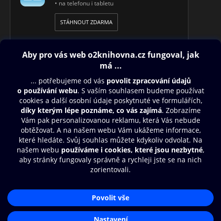
• na telefonu i tabletu
STÁHNOUT ZDARMA
Obsah ke stažení
Moje O2 Knihovna
Další zábava
© O2 Czech Republic a.s.
Nákupní řád
Přístupnost
Aplikace O2 Knihovna
Zásady zpracování osobních údajů
Čti a poslouchej své e-knihy a