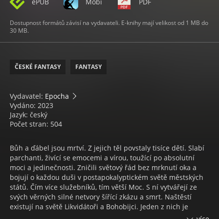
ePUB
Mobi
PDF
Dostupnost formátů závisí na vydavateli. E-knihy mají velikost od 1 MB do
30 MB.
ČESKÉ FANTASY
FANTASY
Vydavatel:
Epocha
Vydáno: 2023
Jazyk: český
Počet stran: 504
Bůh a ďábel jsou mrtví. Z jejich těl povstaly tisíce dětí. Slabí
parchanti, živící se emocemi a vírou, toužící po absolutní
moci a jedinečnosti. Zničili světový řád bez mrknutí oka a
bojují o každou duši v postapokalyptickém světě městských
států. Čím více služebníků, tím větší Moc. S ní vytvářejí ze
svých věrných silné netvory šířící zkázu a smrt. Naštěstí
existují na světě Likvidátoři a Bohobijci. Jeden z nich je
Samuel Drops. Zabíjí stvůry za peníze, kazí bohům plány a
více