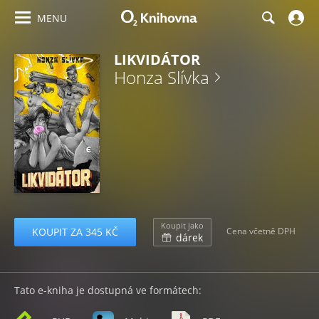
MENU
LIKVIDÁTOR
Honza Slívka
Koupit jako
KOUPIT ZA 345 KČ
Cena včetně DPH
dárek
Tato e-kniha je dostupná ve formátech: