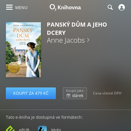
MENU
PANSKÝ DŮM A JEHO
DCERY
Anne Jacobs
Koupit jako
KOUPIT ZA 479 KČ
Cena včetně DPH
dárek
Tato e-kniha je dostupná ve formátech:
ePUB
Mobi