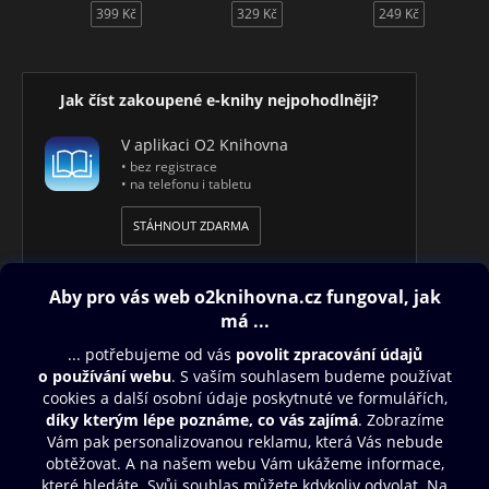
399 Kč
329 Kč
249 Kč
Jak číst zakoupené e-knihy nejpohodlněji?
V aplikaci O2 Knihovna
• bez registrace
• na telefonu i tabletu
STÁHNOUT ZDARMA
Obsah ke stažení
Moje O2 Knihovna
Další zábava