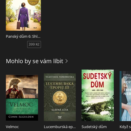
Panský dům 6: Shledání
399 Kč
Mohlo by se vám líbit
Velmoc
Lucemburská epopej III
Sudetský dům
Když s