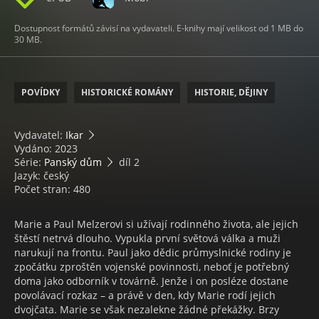
Dostupnost formátů závisí na vydavateli. E-knihy mají velikost od 1 MB do
30 MB.
POVÍDKY
HISTORICKÉ ROMÁNY
HISTORIE, DĚJINY
Vydavatel:
Ikar
Vydáno: 2023
Série:
Panský dům
díl 2
Jazyk: český
Počet stran: 480
Marie a Paul Melzerovi si užívají rodinného života, ale jejich
štěstí netrvá dlouho. Vypukla první světová válka a muži
narukují na frontu. Paul jako dědic průmyslnické rodiny je
zpočátku zproštěn vojenské povinnosti, neboť je potřebný
doma jako odborník v továrně. Jenže i on posléze dostane
povolávací rozkaz – a právě v den, kdy Marie rodí jejich
dvojčata. Marie se však nezalekne žádné překážky. Brzy