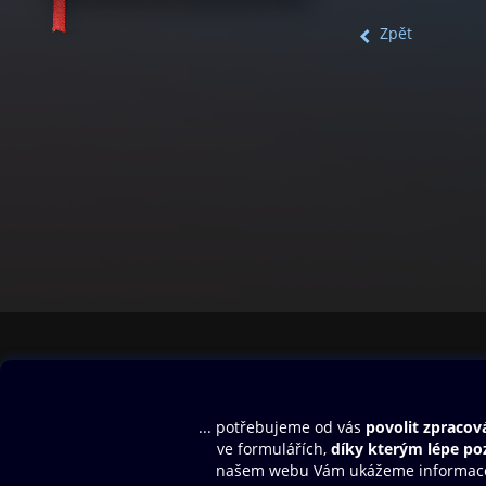
Zpět
Obsah ke stažení
Moje O2 Knih
Uvítací melodie
Přihlásit se
Aplikace a hry
E-knihy
Dárkový poukaz
SMS/MMS Info
Audioknihy
Nápověda
Blog