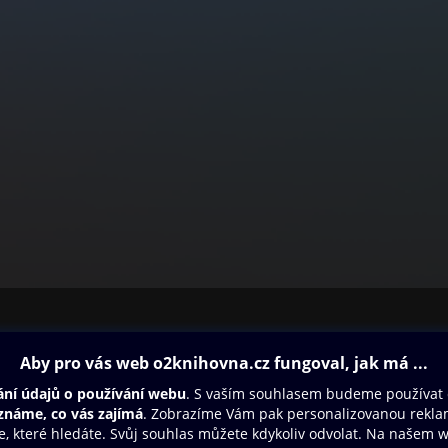
ovna
Další zábava
Oneplay
Oneplay Originály
Sport