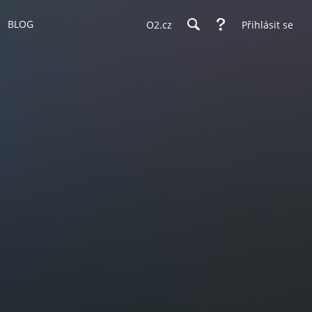
BLOG
O2.cz
Přihlásit se