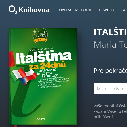
UVÍTACÍ MELODIE
E-KNIHY
AU
ITALŠT
Maria Te
Pro pokrač
Vaše mobilní čísl
zadání Vašeho te
přihlášení.