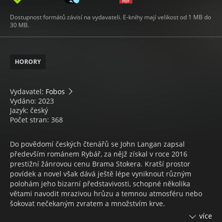
Dostupnost formátů závisí na vydavateli. E-knihy mají velikost od 1 MB do
30 MB.
HORORY
Vydavatel:
Fobos
Vydáno: 2023
Jazyk: český
Počet stran: 368
Do povědomí českých čtenářů se John Langan zapsal
především románem Rybář, za nějž získal v roce 2016
prestižní žánrovou cenu Brama Stokera. Kratší prostor
povídek a novel však dává ještě lépe vyniknout různým
polohám jeho bizarní představivosti, schopné několika
větami navodit mrazivou hrůzu a temnou atmosféru nebo
šokovat nečekaným zvratem a množstvím krve.
více