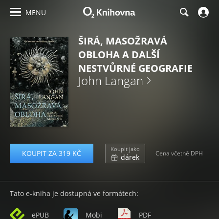
MENU
ŠIRÁ, MASOŽRAVÁ
OBLOHA A DALŠÍ
NESTVŮRNÉ GEOGRAFIE
John Langan
Koupit jako
KOUPIT ZA 319 KČ
Cena včetně DPH
dárek
Tato e-kniha je dostupná ve formátech:
ePUB
Mobi
PDF