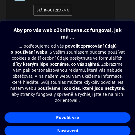
STÁHNOUT ZDARMA
Obsah ke stažení
Moje O2 Knihovna
Další zábava
© O2 Czech Republic a.s.
Nákupní řád
Přístupnost
Aplikace O2 Knihovna
Zásady zpracování osobních údajů
Čti a poslouchej své e-knihy a
Cookies