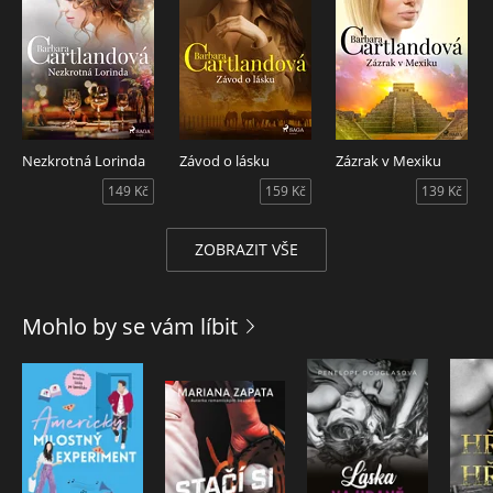
Nezkrotná Lorinda
Závod o lásku
Zázrak v Mexiku
149 Kč
159 Kč
139 Kč
ZOBRAZIT VŠE
Mohlo by se vám líbit