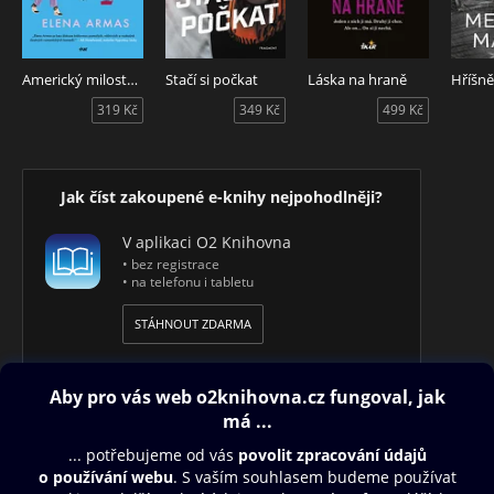
Americký milostný experiment
Stačí si počkat
Láska na hraně
Hříšně
319 Kč
349 Kč
499 Kč
Jak číst zakoupené e-knihy nejpohodlněji?
V aplikaci O2 Knihovna
• bez registrace
• na telefonu i tabletu
STÁHNOUT ZDARMA
Obsah ke stažení