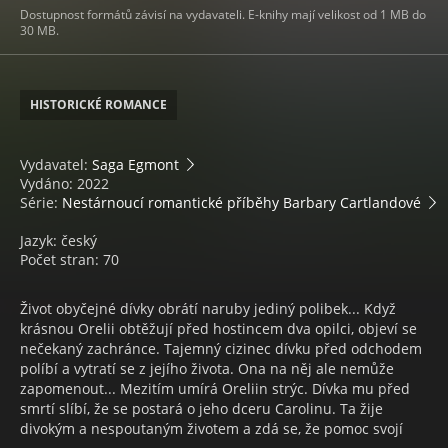
Dostupnost formátů závisí na vydavateli. E-knihy mají velikost od 1 MB do
30 MB.
HISTORICKÉ ROMANCE
Vydavatel:
Saga Egmont
Vydáno: 2022
Série:
Nestárnoucí romantické příběhy Barbary Cartlandové
Jazyk: český
Počet stran: 70
Život obyčejné dívky obrátí naruby jediný polibek... Když
krásnou Orelii obtěžují před hostincem dva opilci, objeví se
nečekaný zachránce. Tajemný cizinec dívku před odchodem
políbí a vytratí se z jejího života. Ona na něj ale nemůže
zapomenout... Mezitím umírá Oreliin strýc. Dívka mu před
smrtí slíbí, že se postará o jeho dceru Carolinu. Ta žije
divokým a nespoutaným životem a zdá se, že pomoc svojí