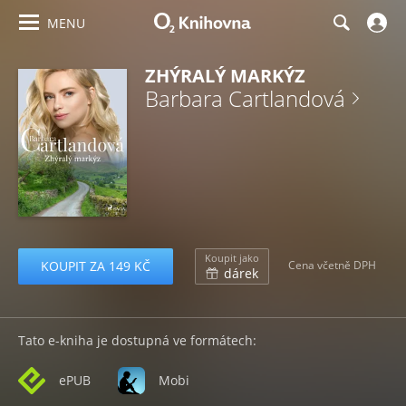
MENU
ZHÝRALÝ MARKÝZ
Barbara Cartlandová
Koupit jako
KOUPIT ZA 149 KČ
Cena včetně DPH
dárek
Tato e-kniha je dostupná ve formátech:
ePUB
Mobi