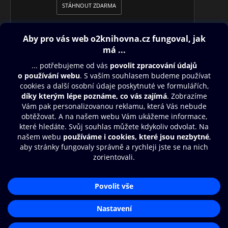
STÁHNOUT ZDARMA
Obsah ke stažení
Moje O2 Knihovna
Další zábava
© O2 Czech Republic a.s.
Nákupní řád
Přístupnost
Aplikace O2 Knihovna
Zásady zpracování osobních údajů
Čti a poslouchej své e-knihy a
Cookies
audioknihy rychleji a pohodlněji.
Nastavení cookies