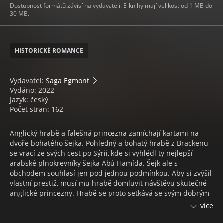
Dostupnost formátů závisí na vydavateli. E-knihy mají velikost od 1 MB do
30 MB.
HISTORICKÉ ROMANCE
Vydavatel:
Saga Egmont
Vydáno: 2022
Jazyk: český
Počet stran: 162
Anglický hrabě a falešná princezna zamíchají kartami na
dvoře bohatého šejka. Pohledný a bohatý hrabě z Brackenu
se vrací ze svých cest po Sýrii, kde si vyhlédl ty nejlepší
arabské plnokrevníky šejka Abú Hamída. Šejk ale s
obchodem souhlasí jen pod jednou podmínkou. Aby si zvýšil
vlastní prestiž, musí mu hrabě domluvit návštěvu skutečné
anglické princezny. Hrabě se proto setkává se svým dobrým
přítelem, kapitánem Charlesem Kenwoodem, a společně
více
zosnují mazaný plán – za princeznu budou vydávat
Kenwoodovu sestru Vandu. Všichni tři se tedy vydávají do