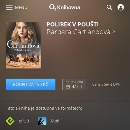
MENU
POLIBEK V POUŠTI
Barbara Cartlandová
Koupit jako
KOUPIT ZA 150 KČ
Cena včetně DPH
dárek
Tato e-kniha je dostupná ve formátech:
ePUB
Mobi