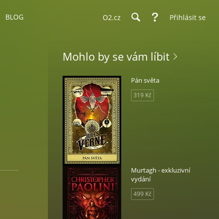
BLOG
O2.cz
Přihlásit se
Mohlo by se vám líbit
Pán světa
319 Kč
Murtagh - exkluzivní
vydání
499 Kč