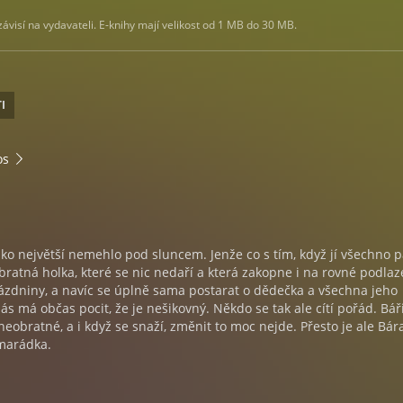
visí na vydavateli. E-knihy mají velikost od 1 MB do 30 MB.
I
os
ako největší nemehlo pod sluncem. Jenže co s tím, když jí všechno 
ratná holka, které se nic nedaří a která zakopne i na rovné podlaz
ázdniny, a navíc se úplně sama postarat o dědečka a všechna jeho
nás má občas pocit, že je nešikovný. Někdo se tak ale cítí pořád. Bář
neobratné, a i když se snaží, změnit to moc nejde. Přesto je ale Bár
amarádka.