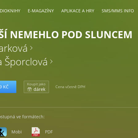
DIOKNIHY
E-MAGAZÍNY
APLIKACE A HRY
SMS/MMS INFO
ŠÍ NEMEHLO POD SLUNCEM
tarková
a Šporclová
Koupit jako
9 KČ
Cena včetně DPH
dárek
ostupná ve formátech:
Mobi
PDF