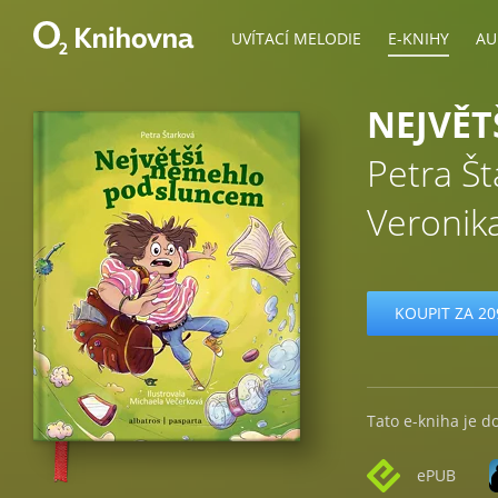
UVÍTACÍ MELODIE
E-KNIHY
AU
NEJVĚT
Petra Š
Veronik
KOUPIT ZA 20
Tato e-kniha je d
ePUB