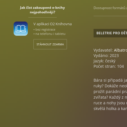
Jak číst zakoupené e-knihy
Dostupnost formátů zá
nejpohodlněji?
V aplikaci O2 Knihovna
• bez registrace
BELETRIE PRO DĚT
• na telefonu i tabletu
STÁHNOUT ZDARMA
Vydavatel:
Albatr
Vydáno: 2023
Jazyk: český
Počet stran: 104
Bára si připadá j
ruky? Dokáže neob
prožít parádní pr
zvířata? Každý z 
ruce a nohy jsou 
skvělá holka a k