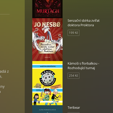
Senzační sbírka zvířat
doktora Proktora
199 Kč
Kámoši s florbalkou -
Rozhodující turnaj
padá z
254 Kč
e,
iny
a
Teribear