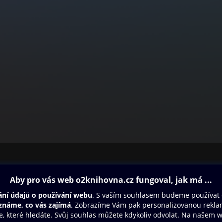
ovna
Další zábava
Oneplay
Oneplay Originály
Sport