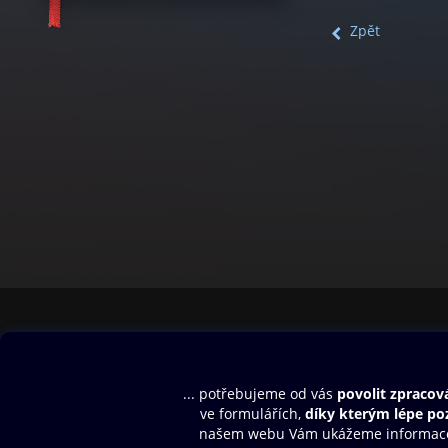
Zpět
Obsah ke stažení
Moje O2 Knih
Uvítací melodie
Přihlásit se
Aplikace a hry
E-knihy
Dárkový poukaz
SMS/MMS Info
Audioknihy
Nápověda
Blog