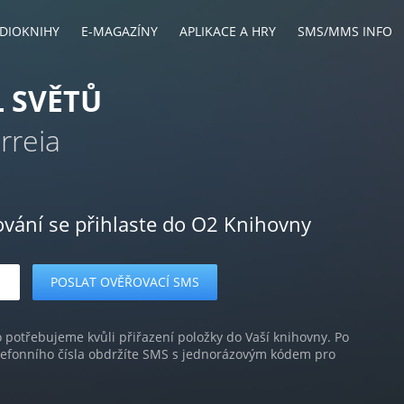
DIOKNIHY
E-MAGAZÍNY
APLIKACE A HRY
SMS/MMS INFO
L SVĚTŮ
rreia
ování se přihlaste do O2 Knihovny
o potřebujeme kvůli přiřazení položky do Vaší knihovny. Po
lefonního čísla obdržíte SMS s jednorázovým kódem pro