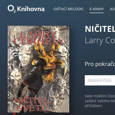
UVÍTACÍ MELODIE
E-KNIHY
AU
NIČITE
Larry Co
Pro pokrač
Vaše mobilní čísl
zadání Vašeho te
přihlášení.