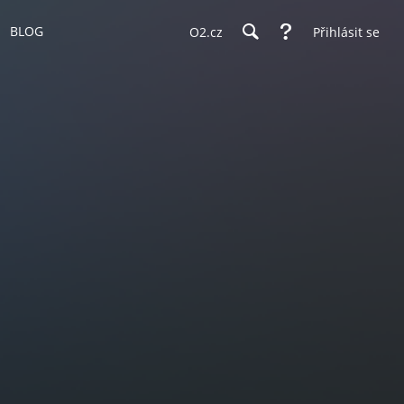
BLOG
O2.cz
Přihlásit se