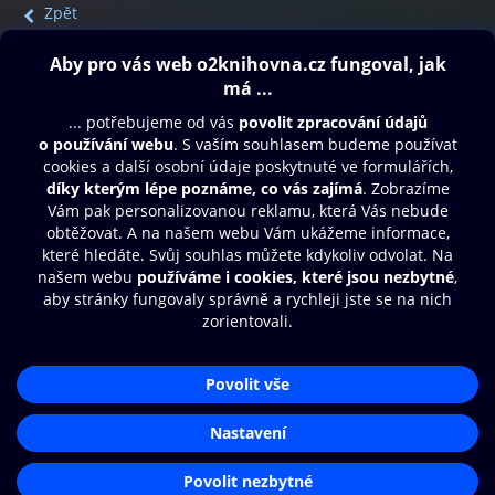
Zpět
Obsah ke stažení
Moje O2 Knihovna
Další zábava
© O2 Czech Republic a.s.
Nákupní řád
Přístupnost
Aplikace O2 Knihovna
Zásady zpracování osobních údajů
Čti a poslouchej své e-knihy a
Cookies
audioknihy rychleji a pohodlněji.
Nastavení cookies