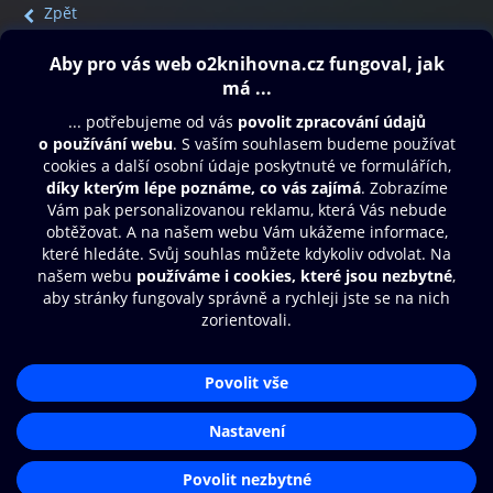
Zpět
Obsah ke stažení
Moje O2 Knihovna
Další zábava
© O2 Czech Republic a.s.
Nákupní řád
Přístupnost
Aplikace O2 Knihovna
Zásady zpracování osobních údajů
Čti a poslouchej své e-knihy a
Cookies
audioknihy rychleji a pohodlněji.
Nastavení cookies