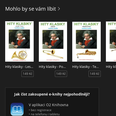
koncertů a turné, groupies a tour manažery po tetování,
paroháče, skládání a drogy. V uvolněném a upřímném tónu
Mohlo by se vám líbit
se v této „Knize zjevení" mísí vážné a hluboké kousky s
rozmarnými úvahami, ale také ponaučeními, která si autor
osvojil za padesát let svého hudebního života. Biblical je
metalové svaté písmo, které fanoušky všemohoucími
rockovými cestami převede do zákulisí a pak zpátky k jejich
sbírkám nahrávek.
Hity klasiky - Lesní roh (+online audio)
Hity klasiky - Pozoun (+online audio)
Hity klasiky - Tenorsaxofon (+online audio)
149 Kč
149 Kč
149 Kč
Jak číst zakoupené e-knihy nejpohodlněji?
V aplikaci O2 Knihovna
• bez registrace
• na telefonu i tabletu