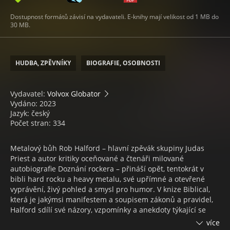
Dostupnost formátů závisí na vydavateli. E-knihy mají velikost od 1 MB do
30 MB.
HUDBA, ZPĚVNÍKY
BIOGRAFIE, OSOBNOSTI
Vydavatel:
Volvox Globator
Vydáno: 2023
Jazyk: český
Počet stran: 334
Metalový bůh Rob Halford – hlavní zpěvák skupiny Judas
Priest a autor kritiky oceňované a čtenáři milované
autobiografie Doznání rockera – přináší opět, tentokrát v
bibli hard rocku a heavy metalu, své upřímné a otevřené
vyprávění, živý pohled a smysl pro humor. V knize Biblical,
která je jakýmsi manifestem a soupisem zákonů a pravidel,
Halford sdílí své názory, vzpomínky a anekdoty týkající se
všech aspektů rokenrolového hraní a životního stylu, od
více