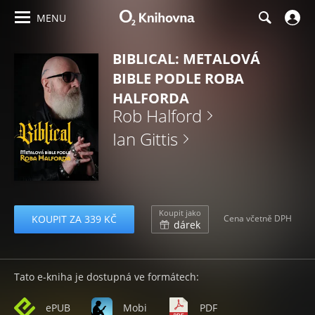
MENU
BIBLICAL: METALOVÁ
BIBLE PODLE ROBA
HALFORDA
Rob Halford
Ian Gittis
Koupit jako
KOUPIT ZA 339 KČ
Cena včetně DPH
dárek
Tato e-kniha je dostupná ve formátech:
ePUB
Mobi
PDF