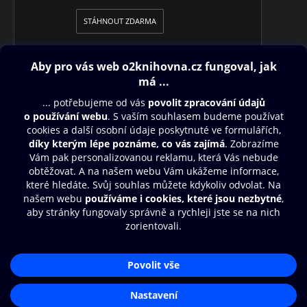
STÁHNOUT ZDARMA
Obsah ke stažení
Moje O2 Knihovna
Další zábava
© O2 Czech Republic a.s.
Nákupní řád
Přístupnost
Aplikace O2 Knihovna
Zásady zpracování osobních údajů
Čti a poslouchej své e-knihy a
Cookies