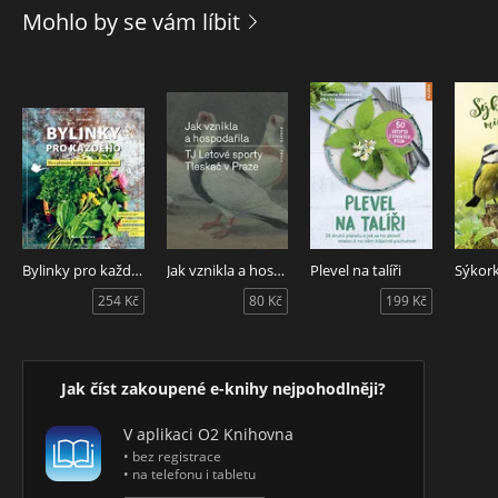
rituální strom a naučit se rozdělávat oheň bez zápalek a
Mohlo by se vám líbit
zapalovače, až po rady, jak zůstat i v zimě venku krásně v
teple a otevřít se silám přírody, díky kterým zlepšíme své
fyzické i duševní zdraví a vztahy s ostatními lidmi.
Dozvíte se také, proč bychom měli trávit více času venku a
jak by to mělo probíhat, jak se naučit díky frilufstliv čelit
stresu, úzkosti, depresi a vyhoření. Nechybí ani praktické
tipy a rady, jak si venku vařit, jak vyčistit vodu, jak udělat
správně ohniště a mnoho dalšího, včetně několika receptů.
Bylinky pro každého
Jak vznikla a hospodařila TJ Letové sporty Tleskač v Praze
Plevel na talíři
254 Kč
80 Kč
199 Kč
Jak číst zakoupené e-knihy nejpohodlněji?
V aplikaci O2 Knihovna
• bez registrace
• na telefonu i tabletu