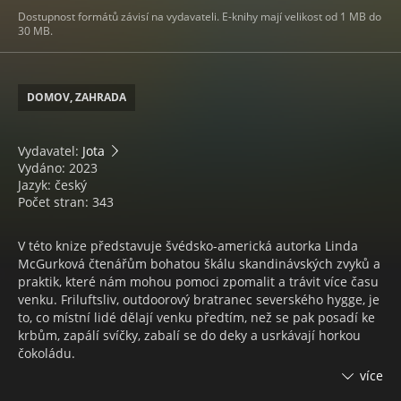
Dostupnost formátů závisí na vydavateli. E-knihy mají velikost od 1 MB do
30 MB.
DOMOV, ZAHRADA
Vydavatel:
Jota
Vydáno: 2023
Jazyk: český
Počet stran: 343
V této knize představuje švédsko-americká autorka Linda
McGurková čtenářům bohatou škálu skandinávských zvyků a
praktik, které nám mohou pomoci zpomalit a trávit více času
venku. Friluftsliv, outdoorový bratranec severského hygge, je
to, co místní lidé dělají venku předtím, než se pak posadí ke
krbům, zapálí svíčky, zabalí se do deky a usrkávají horkou
čokoládu.
Od radostí léta, kdy chodíme do lesa na borůvky a
více
pozorujeme ptáky, přes rady, jak si na zahradě zasadit svůj