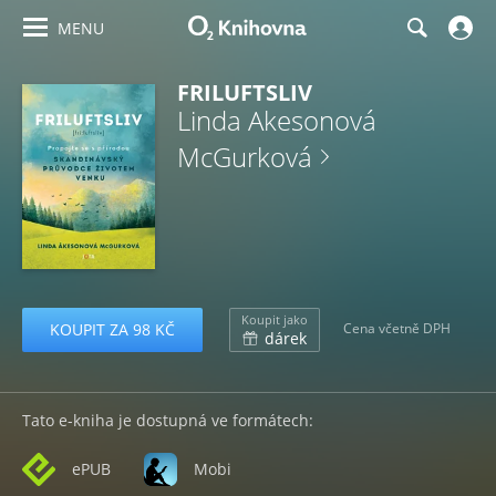
MENU
FRILUFTSLIV
Linda Akesonová
McGurková
Koupit jako
KOUPIT ZA 98 KČ
Cena včetně DPH
dárek
Tato e-kniha je dostupná ve formátech:
ePUB
Mobi