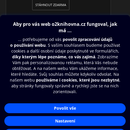
STÁHNOUT ZDARMA
Obsah ke stažení
Moje O2 Knihovna
Další zábava
© O2 Czech Republic a.s.
Nákupní řád
Přístupnost
Aplikace O2 Knihovna
Zásady zpracování osobních údajů
Čti a poslouchej své e-knihy a
Cookies
audioknihy rychleji a pohodlněji.