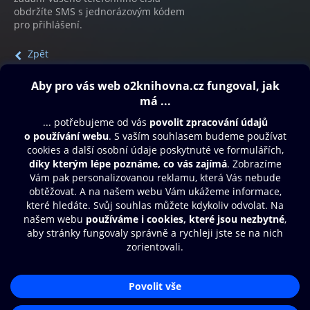
obdržíte SMS s jednorázovým kódem
pro přihlášení.
Zpět
Obsah ke stažení
Moje O2 Knihovna
Další zábava
© O2 Czech Republic a.s.
Nákupní řád
Přístupnost
Aplikace O2 Knihovna
Zásady zpracování osobních údajů