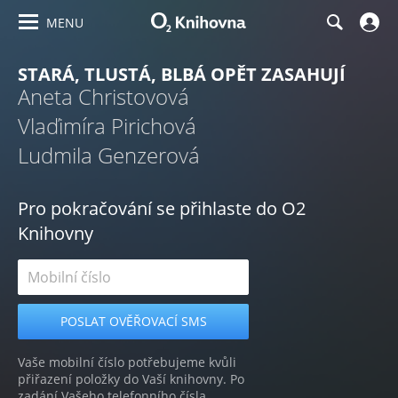
MENU
STARÁ, TLUSTÁ, BLBÁ OPĚT ZASAHUJÍ
Aneta Christovová
Vlaďimíra Pirichová
Ludmila Genzerová
Pro pokračování se přihlaste do O2
Knihovny
Vaše mobilní číslo potřebujeme kvůli
přiřazení položky do Vaší knihovny. Po
zadání Vašeho telefonního čísla