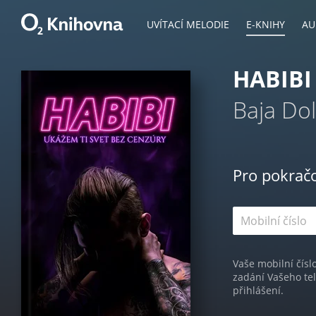
UVÍTACÍ MELODIE
E-KNIHY
AU
HABIBI
Baja Do
Pro pokrač
Vaše mobilní čísl
zadání Vašeho te
přihlášení.