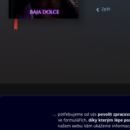
Zpět
Obsah ke stažení
Moje O2 Knih
Uvítací melodie
Přihlásit se
Aplikace a hry
E-knihy
Dárkový poukaz
SMS/MMS Info
Audioknihy
Nápověda
Blog