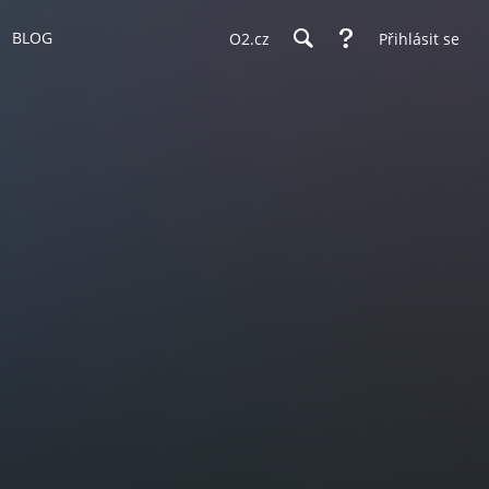
BLOG
O2.cz
Přihlásit se