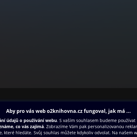
ovna
Další zábava
Oneplay
Oneplay Originály
Sport