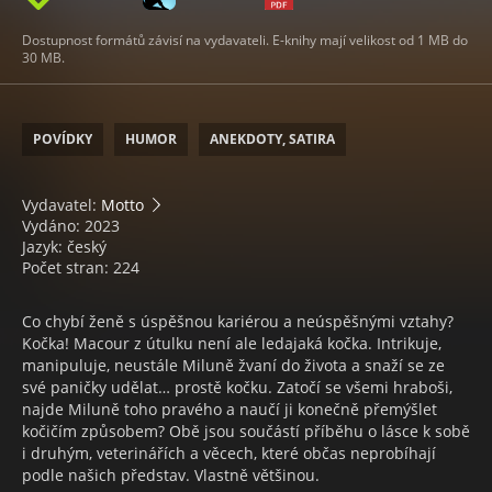
Dostupnost formátů závisí na vydavateli. E-knihy mají velikost od 1 MB do
30 MB.
POVÍDKY
HUMOR
ANEKDOTY, SATIRA
Vydavatel:
Motto
Vydáno: 2023
Jazyk: český
Počet stran: 224
Co chybí ženě s úspěšnou kariérou a neúspěšnými vztahy?
Kočka! Macour z útulku není ale ledajaká kočka. Intrikuje,
manipuluje, neustále Miluně žvaní do života a snaží se ze
své paničky udělat… prostě kočku. Zatočí se všemi hraboši,
najde Miluně toho pravého a naučí ji konečně přemýšlet
kočičím způsobem? Obě jsou součástí příběhu o lásce k sobě
i druhým, veterinářích a věcech, které občas neprobíhají
podle našich představ. Vlastně většinou.