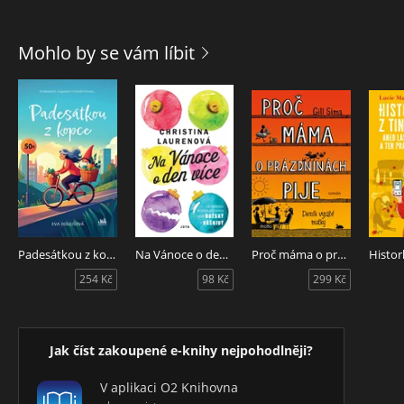
Mohlo by se vám líbit
Padesátkou z kopce
Na Vánoce o den více
Proč máma o prázdninách pije
254 Kč
98 Kč
299 Kč
Jak číst zakoupené e-knihy nejpohodlněji?
V aplikaci O2 Knihovna