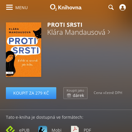
MENU
PROTI SRSTI
Klára Mandausová
Koupit jako
KOUPIT ZA 279 KČ
Cena včetně DPH
dárek
Tato e-kniha je dostupná ve formátech:
ePUB
Mobi
PDF