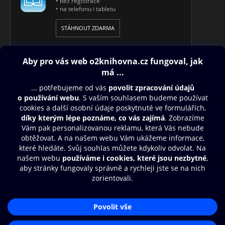
• bez registrace
• na telefonu i tabletu
STÁHNOUT ZDARMA
Obsah ke stažení
Moje O2 Knihovna
Další zábava
© O2 Czech Republic a.s.
Nákupní řád
Přístupnost
Aplikace O2 Knihovna
Zásady zpracování osobních údajů