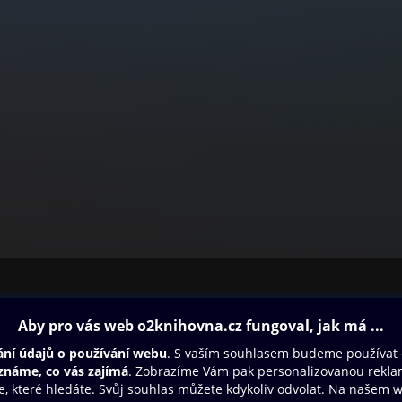
ovna
Další zábava
Oneplay
Oneplay Originály
Sport