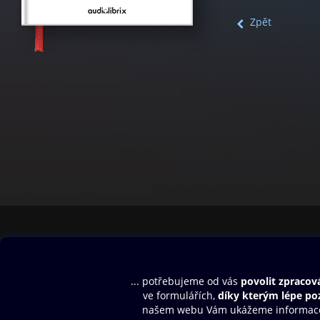
Zpět
Obsah ke stažení
Moje O2 Knih
Uvítací melodie
Přihlásit se
Aplikace a hry
E-knihy
Dárkový poukaz
SMS/MMS Info
Audioknihy
Nápověda
Blog