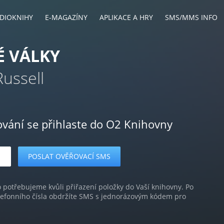
DIOKNIHY
E-MAGAZÍNY
APLIKACE A HRY
SMS/MMS INFO
É VÁLKY
ussell
ování se přihlaste do O2 Knihovny
o potřebujeme kvůli přiřazení položky do Vaší knihovny. Po
lefonního čísla obdržíte SMS s jednorázovým kódem pro