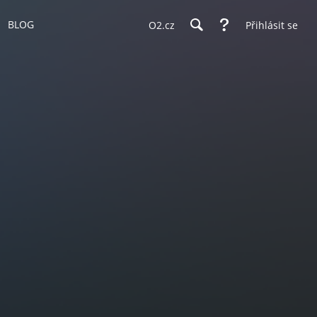
BLOG
O2.cz
Přihlásit se