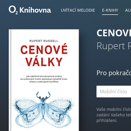
UVÍTACÍ MELODIE
E-KNIHY
AU
CENOV
Rupert R
Pro pokrač
Vaše mobilní čísl
zadání Vašeho te
přihlášení.