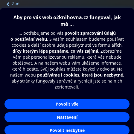
Zpět
Obsah ke stažení
Moje O2 Knihovna
Další zábava
© O2 Czech Republic a.s.
Nákupní řád
Přístupnost
Aplikace O2 Knihovna
Zásady zpracování osobních údajů
Čti a poslouchej své e-knihy a
Cookies
audioknihy rychleji a pohodlněji.
Nastavení cookies