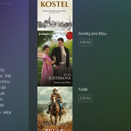
Sonety pro Elizu
109 Kč
vůj
a. Děj
artinu
rád
Tulák
tak
229 Kč
no
ak
o
více
ratil
,