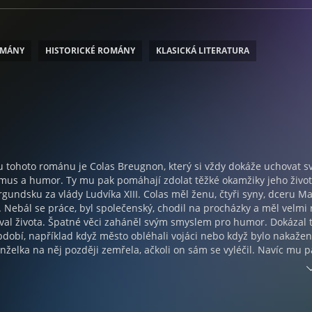
OMÁNY
HISTORICKÉ ROMÁNY
KLASICKÁ LITERATURA
 tohoto románu je Colas Breugnon, který si vždy dokáže uchovat s
mus a humor. Ty mu pak pomáhají zdolat těžké okamžiky jeho život
gundsku za vlády Ludvíka XIII. Colas měl ženu, čtyři syny, dceru M
Nebál se práce, byl společenský, chodil na procházky a měl velmi 
žíval života. Špatné věci zaháněl svým smyslem pro humor. Dokázal 
období, například když město obléhali vojáci nebo když bylo nakaže
elka na něj později zemřela, ačkoli on sám se vyléčil. Navíc mu p
k bydlel nějakou dobu u své dcery. Jenže chtěl bydlet ve vlastním a 
k dost peněz. Stavěl tedy sám, ale při nešťastném pádu z lešení si
l tak připoután k lůžku. To vše se stalo v průběhu jediného roku – zt
. I tak si ale dokázal uchovat dobrou náladu a cítil se i dost bohatý