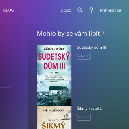
BLOG
O2.cz
Přihlásit se
Mohlo by se vám líbit
Sudetský dům III
249 Kč
Šikmý kostel 2
289 Kč