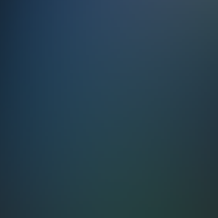
pomínky a jeho osobitý humor mu zůstaly.