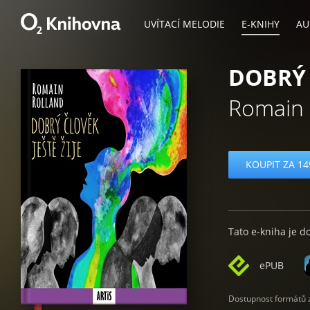
UVÍTACÍ MELODIE
E-KNIHY
AU
DOBRÝ 
Romain 
KOUPIT ZA 14
Tato e-kniha je d
ePUB
Dostupnost formátů zá