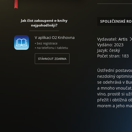
Jak číst zakoupené e-knihy
SPOLEČENSKÉ R
nejpohodlněji?
V aplikaci O2 Knihovna
Vydavatel:
Artis
• bez registrace
Vydáno: 2023
• na telefonu i tabletu
Jazyk: český
Počet stran: 183
STÁHNOUT ZDARMA
Ústřední postavou
nezdolný optimis
se odehrává v Bur
a mnoho vnoučat. 
víno, prostě si u
přežít i obtížná 
morem a jeho manž
vypálili dům a ta
samotě, neměl vša
zlomil kotník a by
ženu, dům i peníze