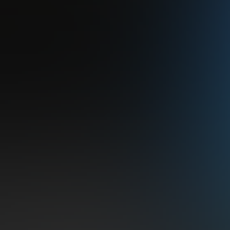
protože pěkné vz