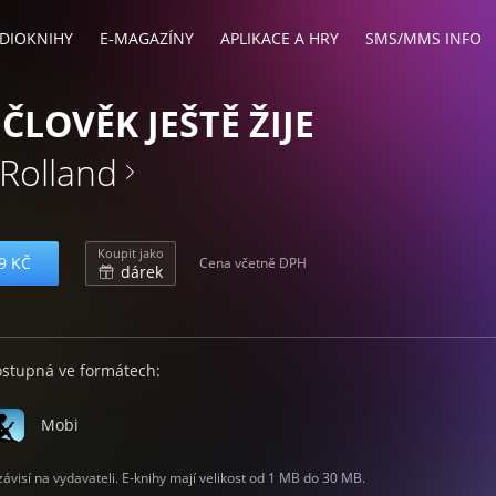
DIOKNIHY
E-MAGAZÍNY
APLIKACE A HRY
SMS/MMS INFO
ČLOVĚK JEŠTĚ ŽIJE
Rolland
Koupit jako
9 KČ
Cena včetně DPH
dárek
ostupná ve formátech:
Mobi
visí na vydavateli. E-knihy mají velikost od 1 MB do 30 MB.