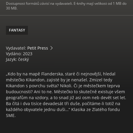
Dostupnost formátů závisí na vydavateli. E-knihy mají velikost od 1 MB do
30 MB.
FANTASY
Vydavatel:
Petit Press
Vydáno: 2023
Jazyk: český
„Kdo by na mapě Flanderska, staré či nejnovější, hledal
městečko Kikandon, zajisté by je nenašel. Zmizel tedy
Kikandon s povrchu světa? Nikoli. Či je městečkem teprva
budoucnosti? Ani to ne. Městečko to skutečně existuje všem
geografům na vzdory, a to snad již asi osm neb devět set let.
Ba čítá i dva tisíce devadesát tři duše, počítáme-li totiž na
každého obyvatele jednu duši…“ Klasika ze Zlatého fondu
SME.