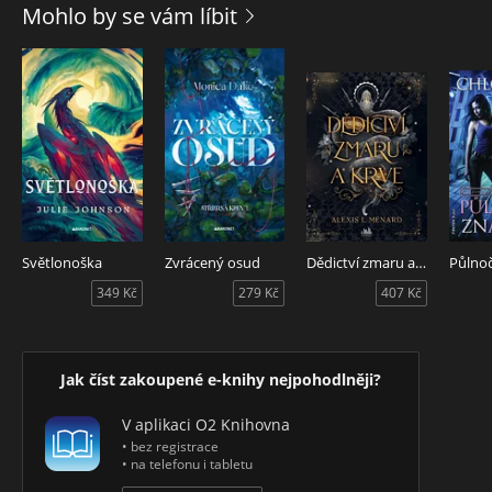
Mohlo by se vám líbit
Světlonoška
Zvrácený osud
Dědictví zmaru a krve
Půlno
349 Kč
279 Kč
407 Kč
Jak číst zakoupené e-knihy nejpohodlněji?
V aplikaci O2 Knihovna
• bez registrace
• na telefonu i tabletu