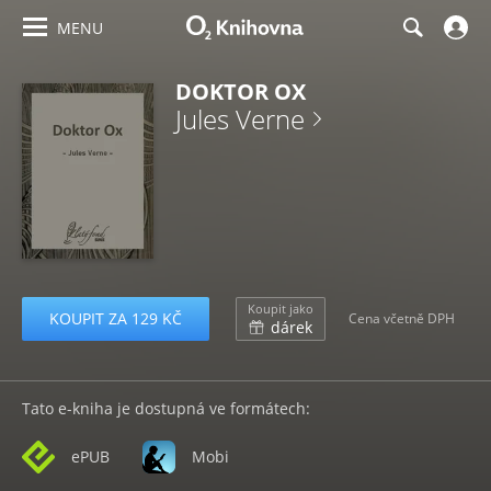
MENU
DOKTOR OX
Jules Verne
Koupit jako
KOUPIT ZA 129 KČ
Cena včetně DPH
dárek
Tato e-kniha je dostupná ve formátech:
ePUB
Mobi