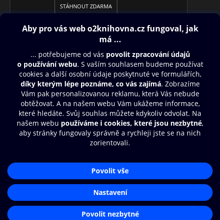
STÁHNOUT ZDARMA
Obsah ke stažení
Moje O2 Knihovna
Další zábava
© O2 Czech Republic a.s.
Nákupní řád
Aplikace O2 Knihovna
Přístupnost
Zásady zpracování osobních údajů
Čti a poslouchej své e-knihy a
audioknihy rychleji a pohodlněji.
Cookies
Nastavení cookies