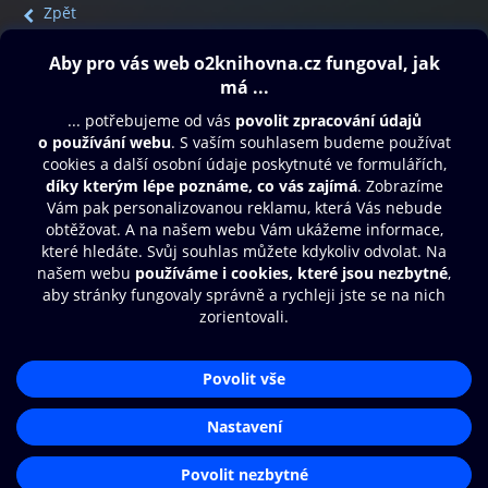
Zpět
Obsah ke stažení
Moje O2 Knihovna
Další zábava
© O2 Czech Republic a.s.
Nákupní řád
Přístupnost
Aplikace O2 Knihovna
Zásady zpracování osobních údajů
Čti a poslouchej své e-knihy a
Cookies
audioknihy rychleji a pohodlněji.
Nastavení cookies