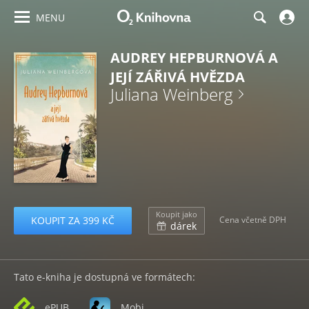
MENU
AUDREY HEPBURNOVÁ A
JEJÍ ZÁŘIVÁ HVĚZDA
Juliana Weinberg
Koupit jako
KOUPIT ZA 399 KČ
Cena včetně DPH
dárek
Tato e-kniha je dostupná ve formátech:
ePUB
Mobi