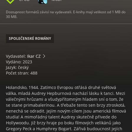
Dostupnost formátů závisí na vydavateli. E-knihy mají velikost od 1 MB do
30 MB.
SPOLEČENSKÉ ROMÁNY
Vydavatel:
Ikar CZ
Vydáno: 2023
Jazyk: český
Počet stran: 488
Holandsko, 1944. Zatímco Evropou otřásá druhé světová
válka, mladá Audrey Hepburnová nachází lásku k tanci. Mezi
válečnými hrůzami a všudypřítomným hladem sní o tom, že
se stane primabalerínou. A třebaže tento sen brzy ztroskotá,
nenechá se odradit. Jejím novým cílem jsou americká filmová
studia! A mimořádný talent Audrey skutečně přivede do
Hollywoodu. Již brzy hraje po boku filmových velikánů jako
Gregory Peck a Humphrey Bogart. Zářivá budoucnost jejích