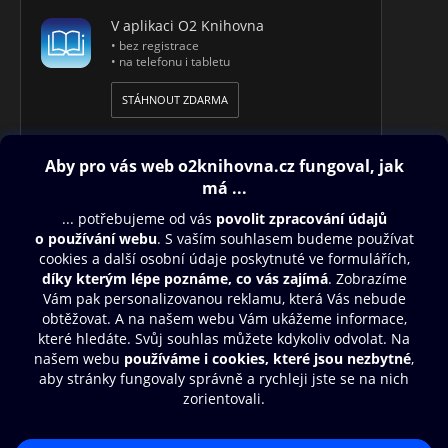
V aplikaci O2 Knihovna
• bez registrace
• na telefonu i tabletu
STÁHNOUT ZDARMA
Obsah ke stažení
Moje O2 Knihovna
Další zábava
© O2 Czech Republic a.s.
Nákupní řád