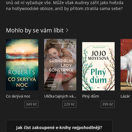
snů od ní vyžaduje vše. Může však Audrey zářit jako hvězda
na hollywoodské obloze, aniž by přitom ztratila sama sebe?
Mohlo by se vám líbit
Co skrývá noc
Ulička tajných vášní - Skandální lady Constance
Plný dům
Lázár
349 Kč
229 Kč
399 Kč
Jak číst zakoupené e-knihy nejpohodlněji?