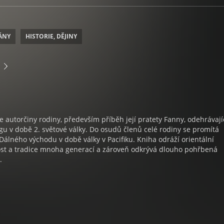
ÁNY
HISTORIE, DĚJINY
ie autorčiny rodiny, především příběh její pratety Fanny, odehrávají
u v době 2. světové války. Do osudů členů celé rodiny se promítá
Dálného východu v době války v Pacifiku. Kniha odráží orientální
t a tradice mnoha generací a zároveň odkrývá dlouho pohřbená
.