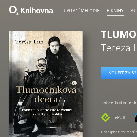
UVÍTACÍ MELODIE
E-KNIHY
AU
TLUMO
Tereza 
KOUPIT ZA 33
Tato e-kniha je d
ePUB
Dostupnost formátů zá