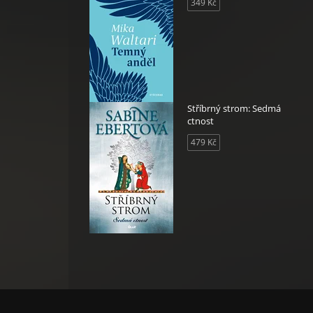
349 Kč
Stříbrný strom: Sedmá
ctnost
479 Kč