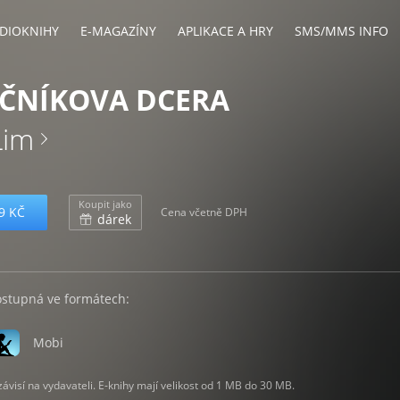
DIOKNIHY
E-MAGAZÍNY
APLIKACE A HRY
SMS/MMS INFO
ČNÍKOVA DCERA
Lim
Koupit jako
9 KČ
Cena včetně DPH
dárek
ostupná ve formátech:
Mobi
visí na vydavateli. E-knihy mají velikost od 1 MB do 30 MB.