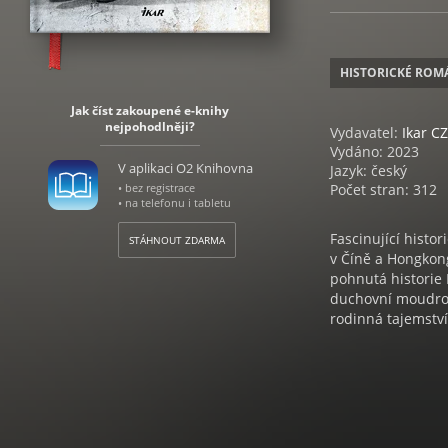
HISTORICKÉ ROM
Jak číst zakoupené e-knihy
nejpohodlněji?
Vydavatel:
Ikar CZ
Vydáno: 2023
V aplikaci O2 Knihovna
Jazyk: český
• bez registrace
Počet stran: 312
• na telefonu i tabletu
Fascinující histor
STÁHNOUT ZDARMA
v Číně a Hongkong
pohnutá historie 
duchovní moudros
rodinná tajemství