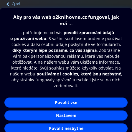
Zpět
Obsah ke stažení
Moje O2 Knihovna
Další zábava
© O2 Czech Republic a.s.
Nákupní řád
Přístupnost
Aplikace O2 Knihovna
Zásady zpracování osobních údajů
Čti a poslouchej své e-knihy a
Cookies
audioknihy rychleji a pohodlněji.
Nastavení cookies