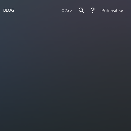
BLOG
O2.cz
Přihlásit se