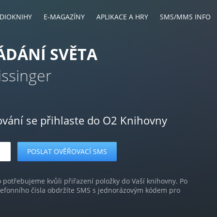
DIOKNIHY
E-MAGAZÍNY
APLIKACE A HRY
SMS/MMS INFO
ÁDÁNÍ SVĚTA
issinger
ování se přihlaste do O2 Knihovny
o potřebujeme kvůli přiřazení položky do Vaší knihovny. Po
lefonního čísla obdržíte SMS s jednorázovým kódem pro