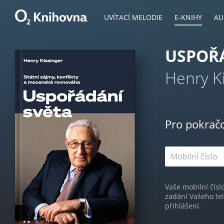
UVÍTACÍ MELODIE
E-KNIHY
AU
USPOŘ
Henry K
Pro pokrač
Vaše mobilní čísl
zadání Vašeho te
přihlášení.