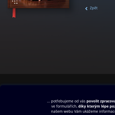
Zpět
Obsah ke stažení
Moje O2 Knih
Uvítací melodie
Přihlásit se
Aplikace a hry
E-knihy
Dárkový poukaz
SMS/MMS Info
Audioknihy
Nápověda
Blog