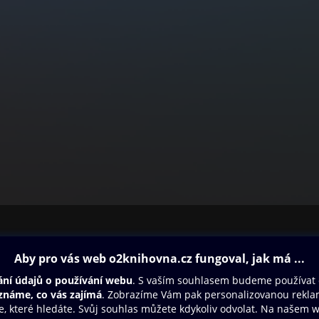
ovna
Další zábava
Oneplay
Oneplay Originály
Sport