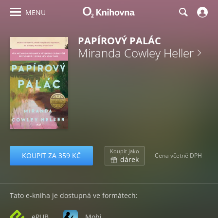
MENU
PAPÍROVÝ PALÁC
Miranda Cowley Heller
Koupit jako
KOUPIT ZA 359 KČ
Cena včetně DPH
dárek
Tato e-kniha je dostupná ve formátech:
ePUB
Mobi