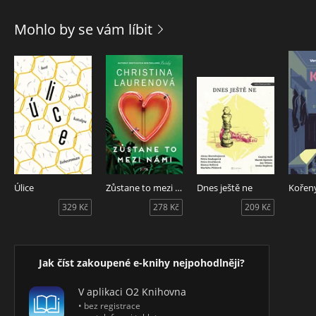
čtyřiadvaceti hodin rozhodnout mezi životem, který
vybudovala společně se svým milovaným manželem
Mohlo by se vám líbit
Peterem, a životem, jaký si vysnila, že by mohla mít se svou
dětskou láskou Jonasem, kdyby tragická událost navždy
nezměnila běh jejich životů.
Úlice
Zůstane to mezi námi
Dnes ještě ne
Kořeny
329 Kč
278 Kč
209 Kč
Jak číst zakoupené e-knihy nejpohodlněji?
V aplikaci O2 Knihovna
• bez registrace