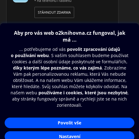
• na telefonu i tabletu
STÁHNOUT ZDARMA
Obsah ke stažení
Moje O2 Knihovna
Další zábava
© O2 Czech Republic a.s.
Nákupní řád
Přístupnost
Aplikace O2 Knihovna
Zásady zpracování osobních údajů
Čti a poslouchej své e-knihy a
Cookies