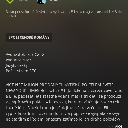
Dostupnost formátů závisí na vydavateli. E-knihy mají velikost od 1 MB do
30 MB.
SPOLEČENSKÉ ROMÁNY
Vydavatel:
Ikar CZ
Vydáno: 2023
Jazyk: český
Počet stran: 376
VÍCE NEŽ MILION PRODANÝCH VÝTISKŮ PO CELÉM SVĚTĚ.
NEW YORK TIMES Bestseller #1. Je dokonalé červencové ráno
a Elle, padesátiletá šťastně vdaná matka tří dětí, se probouzí
v „Papírovém paláci“ – letovisku, které navštěvuje rok co rok
každé léto. Dnešní ráno je však jiné: včera večer se Elle
vyplížila zadními dveřmi do tmy a poprvé se vyspala se svým
nejstarším přítelem Jonasem, zatímco jejich drahé polovičky
si uvnitř povídaly. Elle se musí během následujících
více