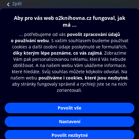
Zpět
Obsah ke stažení
Moje O2 Knihovna
Další zábava
© O2 Czech Republic a.s.
Nákupní řád
Přístupnost
Aplikace O2 Knihovna
Zásady zpracování osobních údajů
Čti a poslouchej své e-knihy a
Cookies
audioknihy rychleji a pohodlněji.
Nastavení cookies