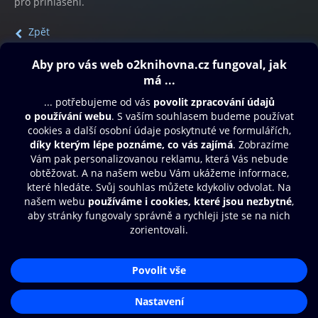
pro přihlášení.
Zpět
Obsah ke stažení
Moje O2 Knihovna
Další zábava
© O2 Czech Republic a.s.
Nákupní řád
Přístupnost
Aplikace O2 Knihovna
Zásady zpracování osobních údajů
Čti a poslouchej své e-knihy a
Cookies
audioknihy rychleji a pohodlněji.