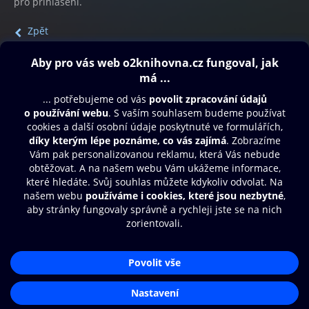
pro přihlášení.
Zpět
Obsah ke stažení
Moje O2 Knihovna
Další zábava
© O2 Czech Republic a.s.
Nákupní řád
Přístupnost
Aplikace O2 Knihovna
Zásady zpracování osobních údajů
Čti a poslouchej své e-knihy a
Cookies
audioknihy rychleji a pohodlněji.