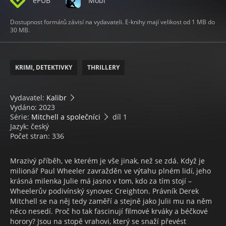
ePUB
Mobi
Dostupnost formátů závisí na vydavateli. E-knihy mají velikost od 1 MB do
30 MB.
KRIMI, DETEKTIVKY
THRILLERY
Vydavatel:
Kalibr
Vydáno: 2023
Série:
Mitchell a společníci
díl 1
Jazyk: český
Počet stran: 336
Mrazivý příběh, ve kterém je vše jinak, než se zdá. Když je
milionář Paul Wheeler zavražděn ve výtahu plném lidí, jeho
krásná milenka Julie má jasno v tom, kdo za tím stojí –
Wheelerův podivínský synovec Creighton. Právník Derek
Mitchell se na něj tedy zaměří a stejně jako Julii mu na něm
něco nesedí. Proč ho tak fascinují filmové krváky a béčkové
horory? Jsou na stopě vrahovi, který se snaží převést