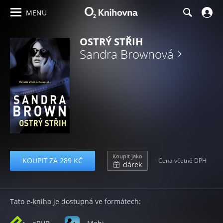
MENU
OSTRÝ STŘIH
Sandra Brownová
Koupit jako
KOUPIT ZA 289 KČ
Cena včetně DPH
dárek
Tato e-kniha je dostupná ve formátech: