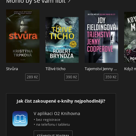
Mohlo by se vám líbit
Stvůra
Tíživé ticho
Tajemství Jenny Cooperové
Když m
289 Kč
390 Kč
359 Kč
Jak číst zakoupené e-knihy nejpohodlněji?
V aplikaci O2 Knihovna
• bez registrace
• na telefonu i tabletu
STÁHNOUT ZDARMA