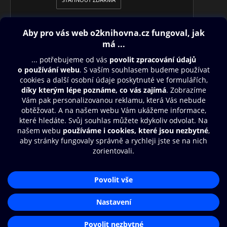
Obsah ke stažení
Moje O2 Knihovna
Další zábava
© O2 Czech Republic a.s.
Nákupní řád
Přístupnost
Aplikace O2 Knihovna
Zásady zpracování osobních údajů
Čti a poslouchej své e-knihy a
Cookies
audioknihy rychleji a pohodlněji.
Nastavení cookies