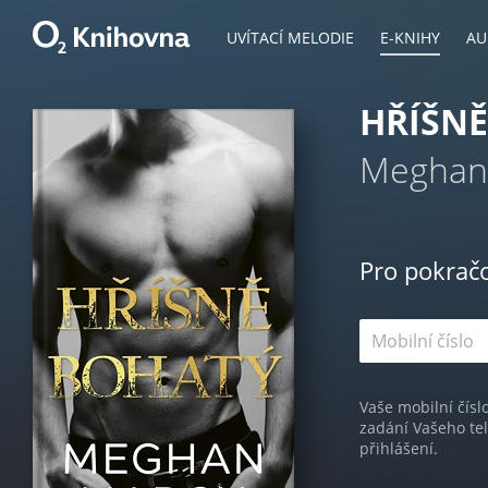
UVÍTACÍ MELODIE
E-KNIHY
AU
HŘÍŠN
Meghan
Pro pokrač
Vaše mobilní čísl
zadání Vašeho te
přihlášení.