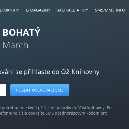
DIOKNIHY
E-MAGAZÍNY
APLIKACE A HRY
SMS/MMS INFO
Ě BOHATÝ
 March
ování se přihlaste do O2 Knihovny
o potřebujeme kvůli přiřazení položky do Vaší knihovny. Po
lefonního čísla obdržíte SMS s jednorázovým kódem pro