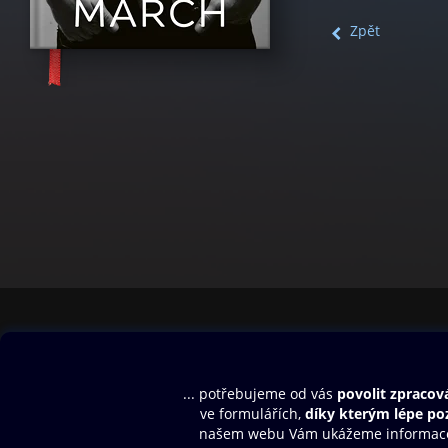
Zpět
Obsah ke stažení
Moje O2 Knih
Uvítací melodie
Přihlásit se
Aplikace a hry
E-knihy
Dárkový poukaz
SMS/MMS Info
Audioknihy
Nápověda
Blog