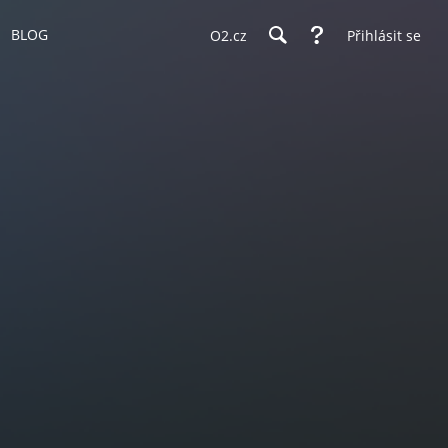
BLOG
O2.cz
Přihlásit se