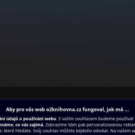
ovna
Další zábava
Oneplay
Oneplay Originály
Sport