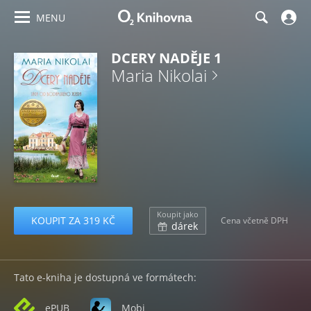
MENU
DCERY NADĚJE 1
Maria Nikolai
Koupit jako
KOUPIT ZA 319 KČ
Cena včetně DPH
dárek
Tato e-kniha je dostupná ve formátech:
ePUB
Mobi