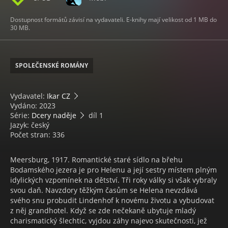
Dostupnost formátů závisí na vydavateli. E-knihy mají velikost od 1 MB do
30 MB.
SPOLEČENSKÉ ROMÁNY
Vydavatel:
Ikar CZ
Vydáno: 2023
Série:
Dcery naděje
díl 1
Jazyk: český
Počet stran: 336
Meersburg, 1917. Romantické staré sídlo na břehu
Bodamského jezera je pro Helenu a její sestry místem plným
idylických vzpomínek na dětství. Tři roky války si však vybraly
svou daň. Navzdory těžkým časům se Helena nevzdává
svého snu probudit Lindenhof k novému životu a vybudovat
z něj grandhotel. Když se zde nečekaně ubytuje mladý
charismatický šlechtic, vyjdou záhy najevo skutečnosti, jež