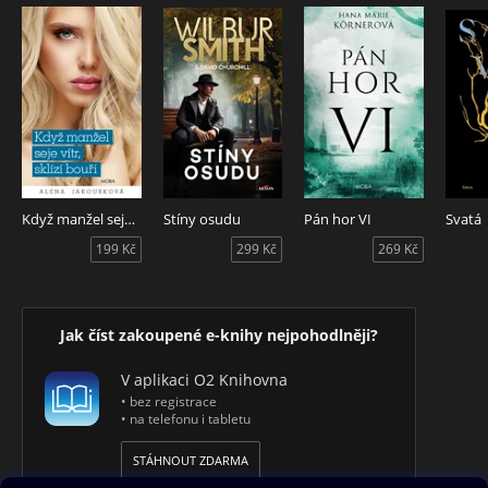
Když manžel seje vítr, sklízí bouři
Stíny osudu
Pán hor VI
Svatá
199 Kč
299 Kč
269 Kč
Jak číst zakoupené e-knihy nejpohodlněji?
V aplikaci O2 Knihovna
• bez registrace
• na telefonu i tabletu
STÁHNOUT ZDARMA