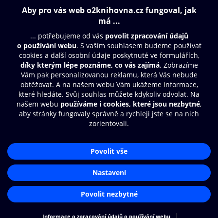
Obsah ke stažení
Moje O2 Knihovna
Další zábava
© O2 Czech Republic a.s.
Nákupní řád
Aplikace O2 Knihovna
Přístupnost
Zásady zpracování osobních údajů
Čti a poslouchej své e-knihy a
audioknihy rychleji a pohodlněji.
Cookies
Nastavení cookies
STÁHNOUT