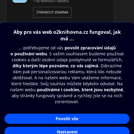
• na telefonu i tabletu
STÁHNOUT ZDARMA
Obsah ke stažení
Moje O2 Knihovna
Další zábava
© O2 Czech Republic a.s.
Nákupní řád
Přístupnost
Aplikace O2 Knihovna
Zásady zpracování osobních údajů
Čti a poslouchej své e-knihy a
Cookies