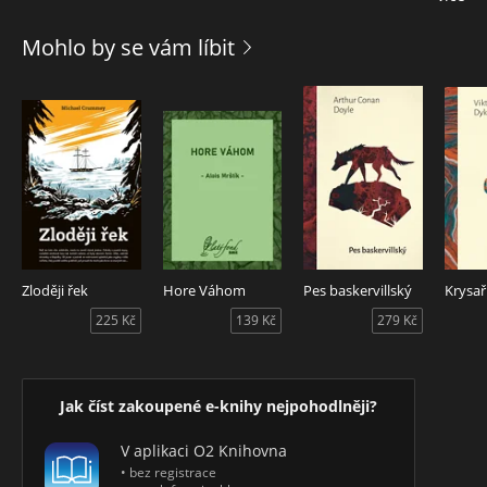
jejich děsivé zážitky ze zákopů a vzpomínky na padlé
kamarády zůstaly stále živé. I tento román je krutou
Mohlo by se vám líbit
obžalobou a pravdivým obrazem tragédie války, která
nezabíjí jednotlivce, ale mrzačí celé generace; neboť
nejstrašnější není výbuch granátu, ale zasažené lidské
srdce. Nejtěžší není cesta na frontu, ale cesta zpátky, návrat
do světa, který už neexistuje…
Zloději řek
Hore Váhom
Pes baskervillský
Krysař
225 Kč
139 Kč
279 Kč
Jak číst zakoupené e-knihy nejpohodlněji?
V aplikaci O2 Knihovna
• bez registrace