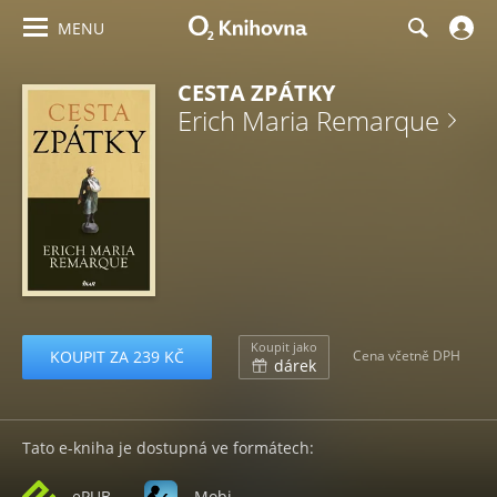
MENU
CESTA ZPÁTKY
Erich Maria Remarque
Koupit jako
KOUPIT ZA 239 KČ
Cena včetně DPH
dárek
Tato e-kniha je dostupná ve formátech:
ePUB
Mobi