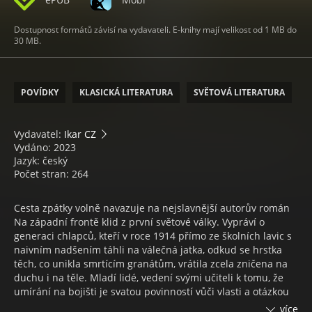
Dostupnost formátů závisí na vydavateli. E-knihy mají velikost od 1 MB do
30 MB.
POVÍDKY
KLASICKÁ LITERATURA
SVĚTOVÁ LITERATURA
Vydavatel:
Ikar CZ
Vydáno: 2023
Jazyk: český
Počet stran: 264
Cesta zpátky volně navazuje na nejslavnější autorův román
Na západní frontě klid z první světové války. Vypráví o
generaci chlapců, kteří v roce 1914 přímo ze školních lavic s
naivním nadšením táhli na válečná jatka, odkud se hrstka
těch, co unikla smrtícím granátům, vrátila zcela zničena na
duchu i na těle. Mladí lidé, vedení svými učiteli k tomu, že
umírání na bojišti je svatou povinností vůči vlasti a otázkou
osobní cti, poznali skutečnou tvář nesmyslného zabíjení a
více